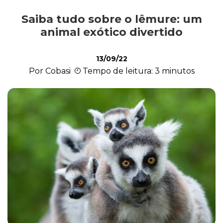
Saiba tudo sobre o lêmure: um
Exóticos e Silvestres
animal exótico divertido
13/09/22
Mamíferos
Por Cobasi
Tempo de leitura: 3 minutos
Répteis
Roedores