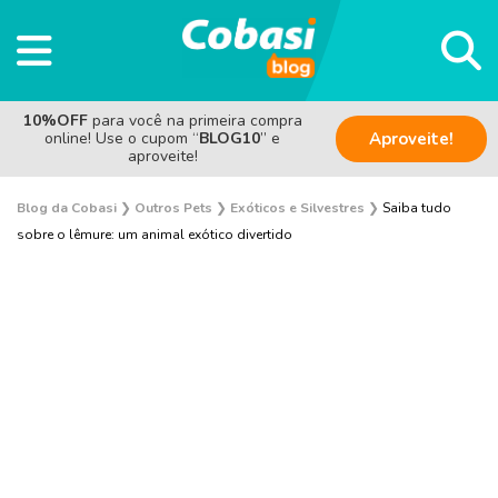
10%OFF
para você na primeira compra
online! Use o cupom “
BLOG10
” e
Aproveite!
aproveite!
Blog da Cobasi
❯
Outros Pets
❯
Exóticos e Silvestres
❯
Saiba tudo
sobre o lêmure: um animal exótico divertido
Aves
Coelho