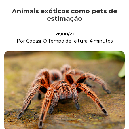
Animais exóticos como pets de
Exóticos e Silvestres
estimação
26/08/21
Mamíferos
Por Cobasi
Tempo de leitura: 4 minutos
Répteis
Roedores