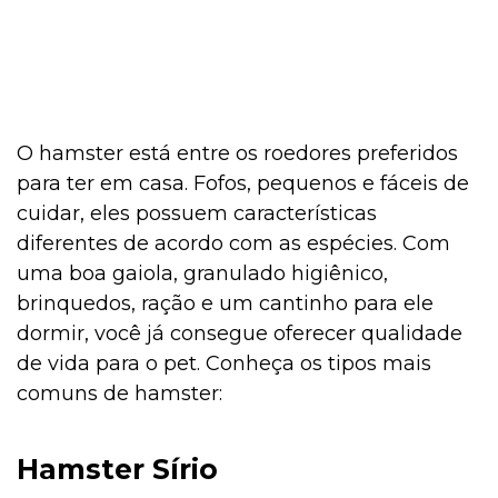
Curiosidades
Cultivo e Manutenção
O hamster está entre os roedores preferidos
para ter em casa. Fofos, pequenos e fáceis de
cuidar, eles possuem características
Comportamento
diferentes de acordo com as espécies. Com
uma boa gaiola, granulado higiênico,
brinquedos, ração e um cantinho para ele
Coelho
dormir, você já consegue oferecer qualidade
de vida para o pet. Conheça os tipos mais
comuns de hamster:
Casa & Piscina
Hamster Sírio
Casa