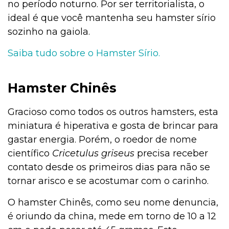
no período noturno. Por ser territorialista, o
Alimentação
ideal é que você mantenha seu hamster sírio
sozinho na gaiola.
Saiba tudo sobre o Hamster Sírio.
Alimentação
Hamster Chinês
Adoção
Gracioso como todos os outros hamsters, esta
miniatura é hiperativa e gosta de brincar para
gastar energia. Porém, o roedor de nome
Adoção
científico
Cricetulus griseus
precisa receber
contato desde os primeiros dias para não se
tornar arisco e se acostumar com o carinho.
Adestramento e Bem-estar
O hamster Chinês, como seu nome denuncia,
é oriundo da china, mede em torno de 10 a 12
Ações Sociais