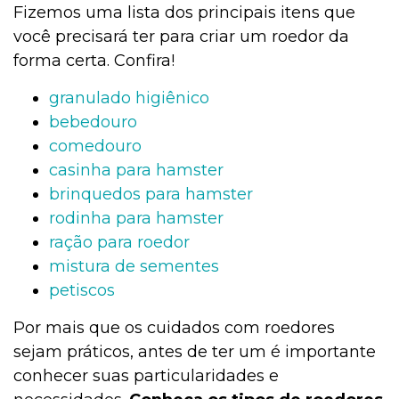
Fizemos uma lista dos principais itens que
Jardinagem
você precisará ter para criar um roedor da
forma certa. Confira!
granulado
higiênico
Institucional
bebedouro
comedouro
casinha para hamster
Higiene
brinquedos para hamster
rodinha para hamster
ração para roedor
Higiene
mistura de sementes
petiscos
Gato
Por mais que os cuidados com roedores
sejam práticos, antes de ter um é importante
conhecer suas particularidades e
Filhotes