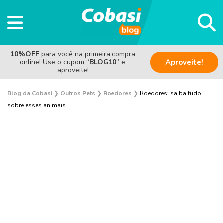
10%OFF
para você na primeira compra
online! Use o cupom “
BLOG10
” e
Aproveite!
aproveite!
Blog da Cobasi
❯
Outros Pets
❯
Roedores
❯
Roedores: saiba tudo
sobre esses animais
Sem categoria
Saúde