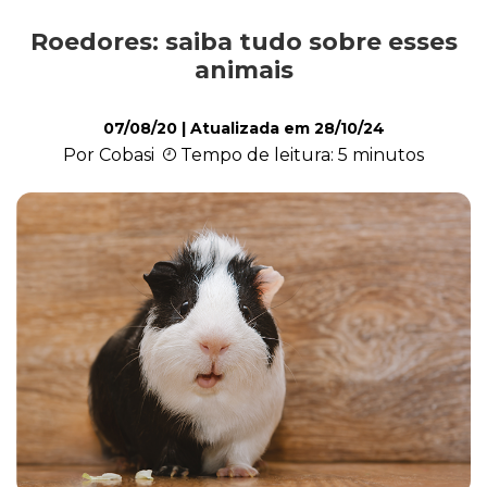
Roedores: saiba tudo sobre esses
Saúde
animais
07/08/20
| Atualizada em
28/10/24
Roedores
Por Cobasi
Tempo de leitura: 5 minutos
Répteis
Quiz
Plantas e Flores
Piscina