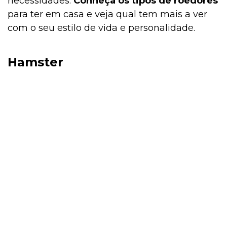
necessidades.
Conheça os tipos de roedores
para ter em casa e veja qual tem mais a ver
com o seu estilo de vida e personalidade.
Filhote
Hamster
Exóticos e Silvestres
Curiosidades
Curiosidades
Curiosidades