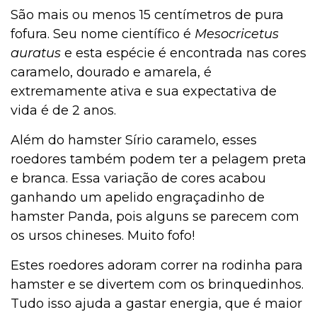
São mais ou menos 15 centímetros de pura
fofura. Seu nome científico é
Mesocricetus
Cachorro
auratus
e esta espécie é encontrada nas cores
caramelo, dourado e amarela, é
extremamente ativa e sua expectativa de
Bulário
vida é de 2 anos.
Além do hamster Sírio caramelo, esses
roedores também podem ter a pelagem preta
Aves
e branca. Essa variação de cores acabou
ganhando um apelido engraçadinho de
hamster Panda, pois alguns se parecem com
Aquarismo
os ursos chineses. Muito fofo!
Estes roedores adoram correr na rodinha para
Aquários e Manutenção
hamster e se divertem com os brinquedinhos.
Tudo isso ajuda a gastar energia, que é maior