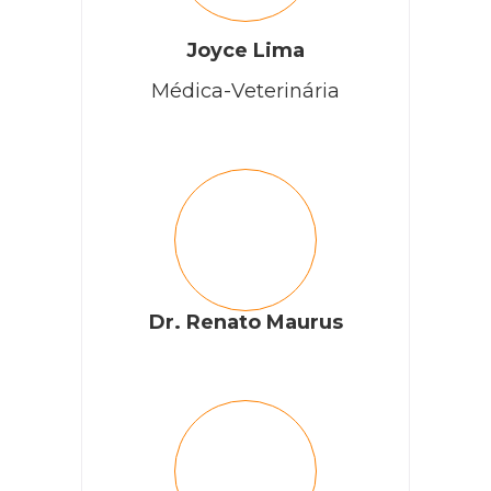
Para um diagnostico correto, é necessário que o pet
seja avaliado por um médico-veterinário, juntamente
com a realização de exames específicos solicitados
Joyce Lima
pelo profissional.
Médica-Veterinária
RESPONDER
Talita
Olá meu gato está com uma bolinha em cima da pata, na
parte superior sabe? Ele lambe muito essa bolinha quando
Dr. Renato Maurus
estamos no periodo mais úmido que parece coçar. Quando
estamos no calor ele até esquece que essa bolinha existe e
fica com os pelos normais. O que pode ser?
RESPONDER