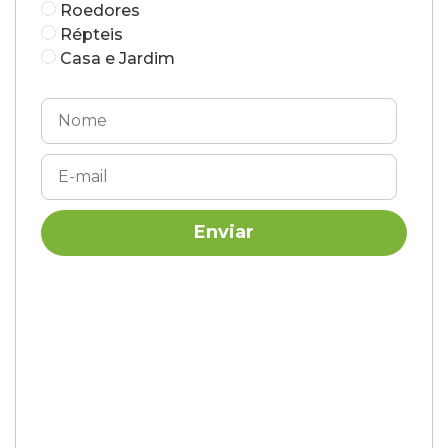
Roedores
Répteis
Minha gata está com vários caroços dois na virilha um na
Casa e Jardim
parte da perna. E outro dois na axila. Foi depois do
anticoncepcional
Me ajuda estou desesperada.
Pois não tenho condições e não tem veterinário na minha
cidade.
RESPONDER
Cobasi
Oi, Giselly. É compreensível sua preocupação com sua
gatinha. É importante notar que caroços em gatos
podem ter diversas causas.Como não tem veterinário
na sua cidade, você pode procurar orientação online
de um profissional. No entanto, é crucial que sua gata
seja avaliada por um profissional veterinário assim que
possível.