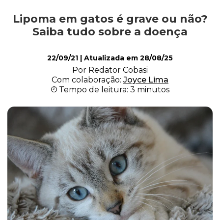
Lipoma em gatos é grave ou não?
Comportamento
Saiba tudo sobre a doença
22/09/21
| Atualizada em
28/08/25
Curiosidades
Por Redator Cobasi
Com colaboração:
Joyce Lima
Tempo de leitura: 3 minutos
Filhote
Higiene
Saúde