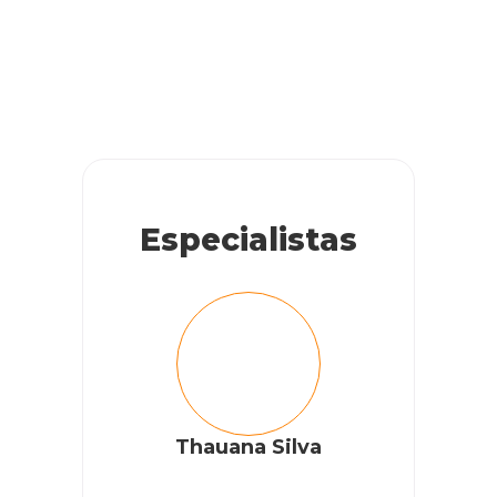
Boa tarde a gata da minha já mãe apareceu com caroço na
barriga está mia muito não temos condições de pagar um
veterinário ele é alasariada não dá nem para seus remédios
RESPONDER
Especialistas
Cobasi
Oi Valéria, como vai? Entre em contato com o
Cabasi
cuida
RESPONDER
Thauana Silva