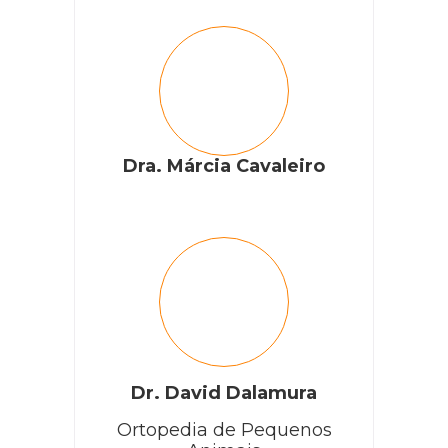
Sindy
Olá meu gato apareceu com um caroço do nada e sei q foi
do nada pois pego ele todos os dias,na parte de cima do
braço do lado do peito e hoje parece que estourou mas não
saiu todo o líquido só um pouco de sangue isso seria um
Dra. Márcia Cavaleiro
lipoma?
RESPONDER
Cobasi
Dr. David Dalamura
Oi, Sindy. Como vai? Para o bem-estar e saúde do seu
gatinho indicamos uma visita ao medico-veterinário!
Ortopedia de Pequenos