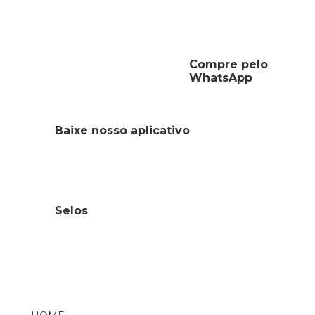
Cobasi
Compre pelo
Olá, Ana Lúcia! Entendemos a preocupação com seu
gato. O comportamento dos fibrossarcomas pode
WhatsApp
variar, e é crucial seguir as orientações do veterinário.
Caso tenha dúvidas sobre o processo, recomendamos
uma nova consulta para avaliação e esclarecimento.
Baixe nosso aplicativo
RESPONDER
Rosalva
Selos
Meu gato pareceu um caroço depois do ouvido será que foi
briga ou alguma mordida de bicho
RESPONDER