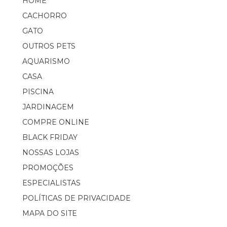
HOME
CACHORRO
GATO
Cobasi
OUTROS PETS
AQUARISMO
CASA
Rosalva, se você não sabe a origem do caroço, o
recomendado é procurar uma avaliação médica.
PISCINA
JARDINAGEM
RESPONDER
COMPRE ONLINE
BLACK FRIDAY
NOSSAS LOJAS
HILDA
PROMOÇÕES
ESPECIALISTAS
POLÍTICAS DE PRIVACIDADE
Ajudou a entender. Já estamos tratando.
MAPA DO SITE
RESPONDER