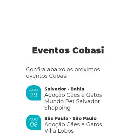
Cobasi
Eventos Cobasi
Oi Ana, como vai? Pode ocorrer por vários motivos
procure um medico-veterinário
Confira abaixo os próximos
RESPONDER
eventos Cobasi
Salvador - Bahia
AGO
29
Adoção Cães e Gatos
Josy
Mundo Pet Salvador
Shopping
São Paulo - São Paulo
AGO
Bom dia!!
08
Adoção Cães e Gatos
Minha gatinha está com um caroço na bochecha, próximo
Villa Lobos
ao ouvido o que pode ser?