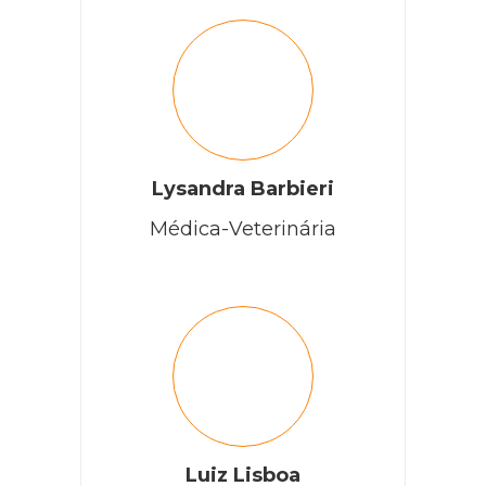
mais alguns pequenos caroços. Isso muito me preocupa
pois em tão pouco tempo aparecer novamente? Acho
muita intervenção cirúrgica em pouco tempo. Estou muito
apreensiva
RESPONDER
Lysandra Barbieri
Letícia
Médica-Veterinária
Minha gata está com uma bolha em baixo na pata traseira e
ela fica coçando e “batendo” a pata como se estivesse
incomodando,oq pode ser?
RESPONDER
Cobasi
Luiz Lisboa