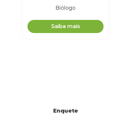
Biólogo
Olá, tudo bem?
Saiba mais
Esse sintoma pode ser desencadeado por uma série
de motivo e somente um profissional médico-
veterinário poderá diagnosticar o seu animal de
estimação, bem como receitar o tratamento
adequado.
RESPONDER
finn
oi ! minha gata está com um calombo na parte de trás da
Enquete
cabeça, ele é duro e acho que surgiu hoje. não parece doer
quando eu toco, porque ela não tenta se afastar ou impedir
que eu encoste. o caroço não tem nenhum machucado ou
casca. ela não parece se sentir fraca também. pode ser um