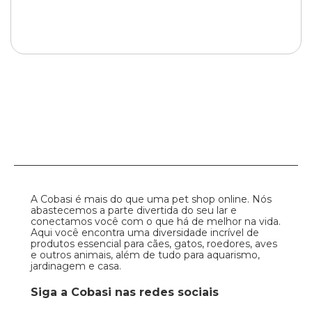
RESPONDER
Ana Lúcia
Meu gato teve suspeita de fibrossarcoma, mas veterinária
pediu pra completar 3 meses depois da vacina para fazer o
citopatológico cado a bolinha não recuasse ou aumentasse.
O nódulo diminuiu bastante,mas ao final do terceiro mês
ainda não desapareceu. Esse tipo de câncer diminui ou só
A Cobasi é mais do que uma pet shop online. Nós
aumenta? Será que, por diminuir, seja algo menos grave?
abastecemos a parte divertida do seu lar e
Ele continua alegre, brincalhão,come bem, faz
conectamos você com o que há de melhor na vida.
necessidades normalmente.
Aqui você encontra uma diversidade incrível de
produtos essencial para cães, gatos, roedores, aves
e outros animais, além de tudo para aquarismo,
RESPONDER
jardinagem e casa.
Siga a Cobasi nas redes sociais