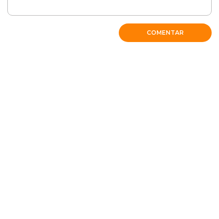
RESPONDER
COMENTAR
Excelentes explicacoes
Explicações bastante claras, com linguagem simples ao
alcance de qualquer leigo. Excelente.
RESPONDER