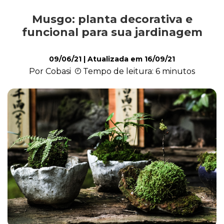
Musgo: planta decorativa e
Cultivo e Manutenção
funcional para sua jardinagem
09/06/21
| Atualizada em
16/09/21
Cachorro
Por Cobasi
Tempo de leitura: 6 minutos
Gato
Outros Pets
Casa & Piscina
Jardinagem