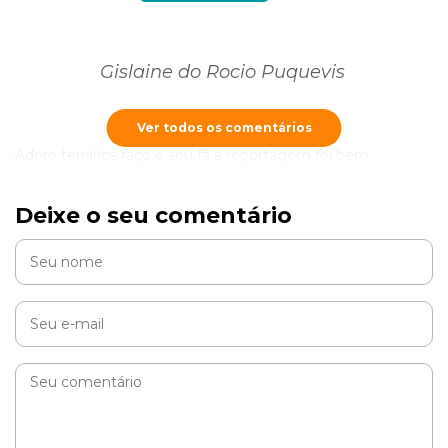
Gislaine do Rocio Puquevis
Ver todos os comentários
Adoro terrários faço e sou fã a reportagem foi bem
esclarecedora as pessoas que querem ter um robô ou uma
profissão parabéns ???????? ameiiiiiiiiiiiiiiiii ??????
Deixe o seu comentário
RESPONDER
Jeannine
Gostei da ideia.minhas orquídeas e as “gordinhas”vão
ganhar um presente.obrigada