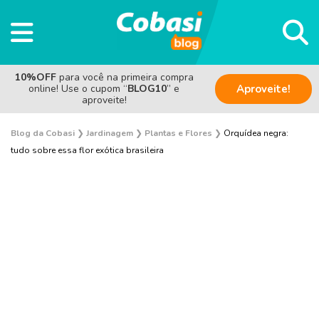
10%OFF
para você na primeira compra
online! Use o cupom “
BLOG10
” e
Aproveite!
aproveite!
Blog da Cobasi
❯
Jardinagem
❯
Plantas e Flores
❯
Orquídea negra:
tudo sobre essa flor exótica brasileira
Plantas e Flores
Curiosidades