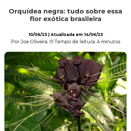
Orquídea negra: tudo sobre essa
Cultivo e Manutenção
flor exótica brasileira
10/06/23
| Atualizada em
14/06/23
Cachorro
Por Joe Oliveira
Tempo de leitura: 4 minutos
Gato
Outros Pets
Casa & Piscina
Jardinagem