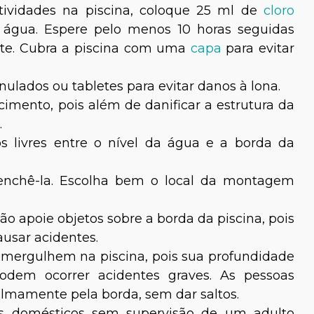
atividades na piscina, coloque 25 ml de
cloro
e água. Espere pelo menos 10 horas seguidas
nte. Cubra a piscina com uma
capa
para evitar
anulados ou tabletes para evitar danos à lona.
imento, pois além de danificar a estrutura da
.
s livres entre o nível da água e a borda da
enchê-la. Escolha bem o local da montagem
ão apoie objetos sobre a borda da piscina, pois
ausar acidentes.
 mergulhem na piscina, pois sua profundidade
dem ocorrer acidentes graves. As pessoas
calmamente pela borda, sem dar saltos.
is domésticos sem supervisão de um adulto