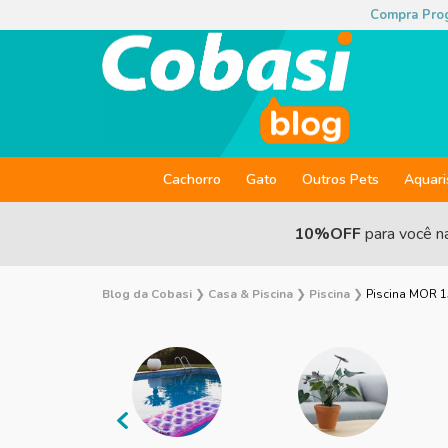
Compra Pro
Cachorro
Gato
Outros Pets
Aquar
10%OFF
para você n
Blog da Cobasi
❯
Casa & Piscina
❯
Piscina
❯
Piscina MOR 15