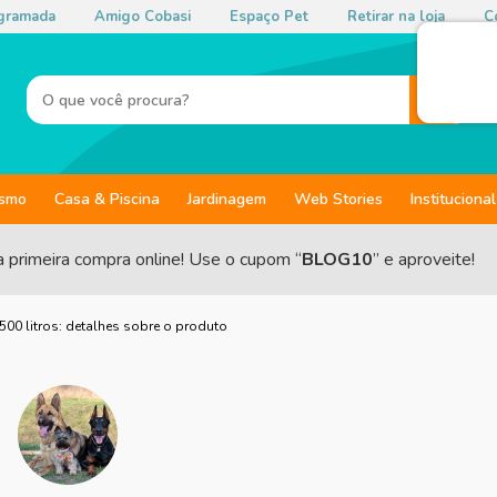
gramada
Amigo Cobasi
Espaço Pet
Retirar na loja
Co
ismo
Casa & Piscina
Jardinagem
Web Stories
Institucional
a primeira compra online! Use o cupom “
BLOG10
” e aproveite!
00 litros: detalhes sobre o produto