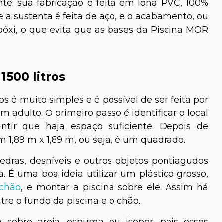
nte: sua fabricação é feita em lona PVC, 100%
 a sustenta é feita de aço, e o acabamento, ou
epóxi, o que evita que as bases da Piscina MOR
500 litros
 é muito simples e é possível de ser feita por
 adulto. O primeiro passo é identificar o local
antir que haja espaço suficiente. Depois de
m 1,89 m x 1,89 m, ou seja, é um quadrado.
edras, desníveis e outros objetos pontiagudos
. É uma boa ideia utilizar um plástico grosso,
 chão
, e montar a piscina sobre ele. Assim há
re o fundo da piscina e o chão.
 sobre areia, espuma ou isopor, pois esses