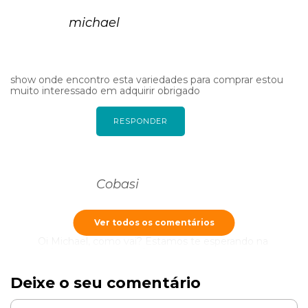
michael
show onde encontro esta variedades para comprar estou
muito interessado em adquirir obrigado
RESPONDER
Cobasi
Ver todos os comentários
Oi Michael, como vai? Estamos te esperando na
Cobasi mais próxima de sua
casa
no setor de
jardinagem assim nossos especialistas podem te
auxiliar 🙂
Deixe o seu comentário
RESPONDER