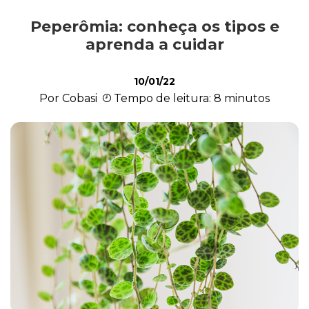
Peperômia: conheça os tipos e
Cultivo e Manutenção
aprenda a cuidar
10/01/22
Cachorro
Por Cobasi
Tempo de leitura: 8 minutos
Gato
Outros Pets
Casa & Piscina
Jardinagem