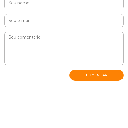
Zilda
Adorei a matéria, fácil de entender, foi de grande ajuda.
Um grande abraço e muito sucesso.
RESPONDER
COMENTAR
Rosimar P Nunes
Gosto de todas amo peperomia