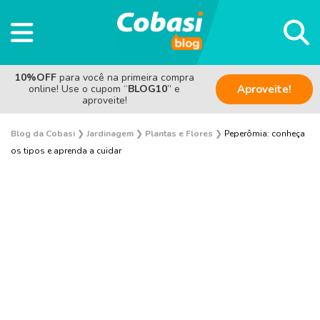
10%OFF
para você na primeira compra
online! Use o cupom “
BLOG10
” e
Aproveite!
aproveite!
Blog da Cobasi
❯
Jardinagem
❯
Plantas e Flores
❯
Peperômia: conheça
os tipos e aprenda a cuidar
Plantas e Flores
Curiosidades