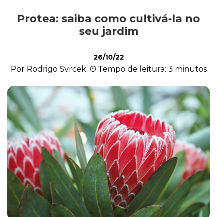
Protea: saiba como cultivá-la no
Cultivo e Manutenção
seu jardim
26/10/22
Cachorro
Por Rodrigo Svrcek
Tempo de leitura: 3 minutos
Gato
Outros Pets
Casa & Piscina
Jardinagem