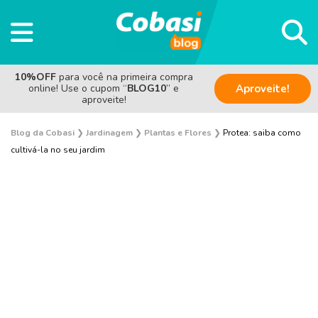
10%OFF
para você na primeira compra
online! Use o cupom “
BLOG10
” e
Aproveite!
aproveite!
Blog da Cobasi
❯
Jardinagem
❯
Plantas e Flores
❯
Protea: saiba como
cultivá-la no seu jardim
Plantas e Flores
Curiosidades