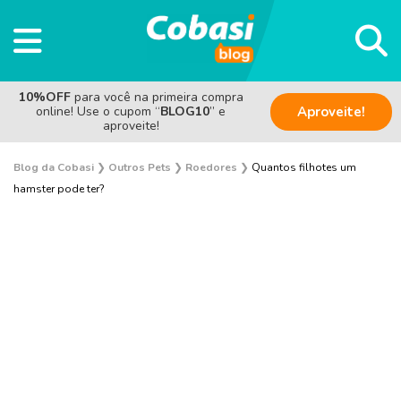
10%OFF
para você na primeira compra
online! Use o cupom “
BLOG10
” e
Aproveite!
aproveite!
Blog da Cobasi
❯
Outros Pets
❯
Roedores
❯
Quantos filhotes um
hamster pode ter?
Aves
Coelho