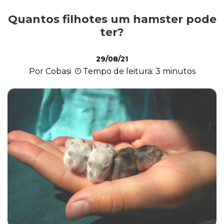
Quantos filhotes um hamster pode
Exóticos e Silvestres
ter?
29/08/21
Mamíferos
Por Cobasi
Tempo de leitura: 3 minutos
Répteis
Roedores