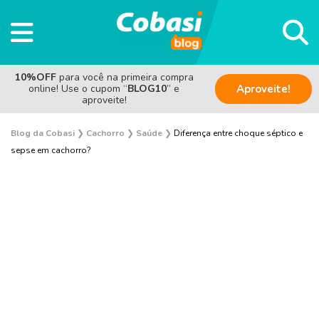
10%OFF
para você na primeira compra
online! Use o cupom “
BLOG10
” e
Aproveite!
aproveite!
Blog da Cobasi
❯
Cachorro
❯
Saúde
❯
Diferença entre choque séptico e
sepse em cachorro?
Adestramento e Bem-estar
Adoção