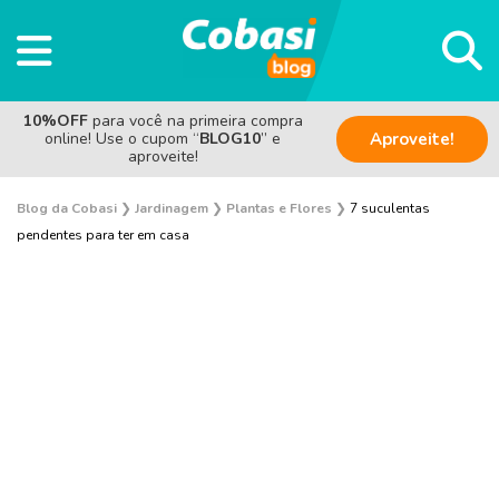
10%OFF
para você na primeira compra
online! Use o cupom “
BLOG10
” e
Aproveite!
aproveite!
Blog da Cobasi
❯
Jardinagem
❯
Plantas e Flores
❯
7 suculentas
pendentes para ter em casa
Plantas e Flores
Curiosidades