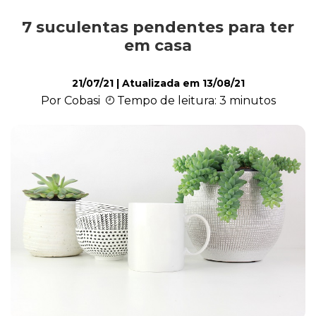
7 suculentas pendentes para ter
Cultivo e Manutenção
em casa
21/07/21
| Atualizada em
13/08/21
Cachorro
Por Cobasi
Tempo de leitura: 3 minutos
Gato
Outros Pets
Casa & Piscina
Jardinagem