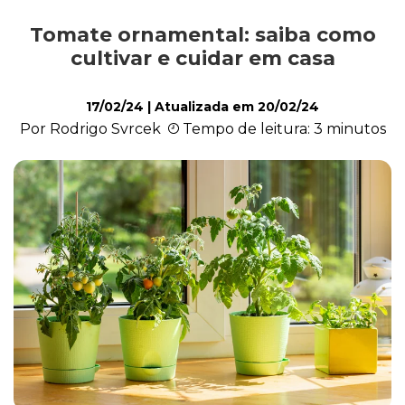
Tomate ornamental: saiba como
Cultivo e Manutenção
cultivar e cuidar em casa
17/02/24
| Atualizada em
20/02/24
Cachorro
Por Rodrigo Svrcek
Tempo de leitura: 3 minutos
Gato
Outros Pets
Casa & Piscina
Jardinagem