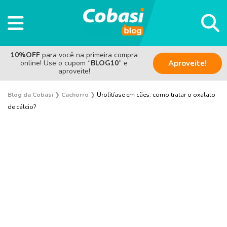
10%OFF
para você na primeira compra
online! Use o cupom “
BLOG10
” e
Aproveite!
aproveite!
Blog da Cobasi
❯
Cachorro
❯
Urolitíase em cães: como tratar o oxalato
de cálcio?
Adestramento e Bem-estar
Adoção