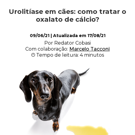
Urolitíase em cães: como tratar o
Alimentação
oxalato de cálcio?
09/06/21
| Atualizada em
17/08/21
Curiosidades
Por Redator Cobasi
Com colaboração:
Marcelo Tacconi
Tempo de leitura: 4 minutos
Filhotes
Higiene
Saúde