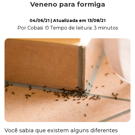
Veneno para formiga
Cultivo e Manutenção
04/06/21
| Atualizada em
13/08/21
Por Cobasi
Tempo de leitura: 3 minutos
Cachorro
Gato
Outros Pets
Casa & Piscina
Jardinagem
Você sabia que existem alguns diferentes