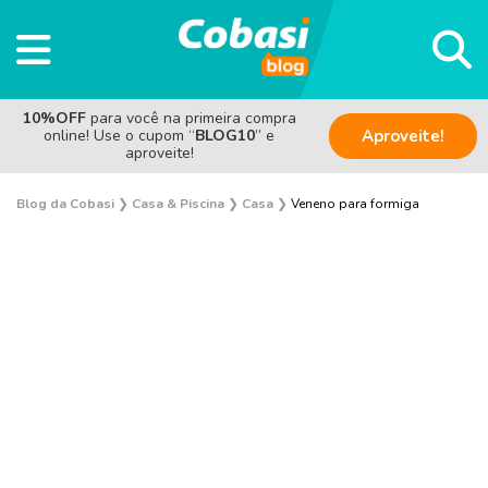
10%OFF
para você na primeira compra
online! Use o cupom “
BLOG10
” e
Aproveite!
aproveite!
Blog da Cobasi
❯
Casa & Piscina
❯
Casa
❯
Veneno para formiga
Plantas e Flores
Curiosidades