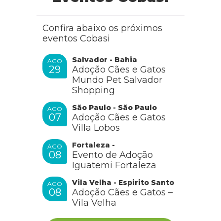
Fabiana Sobrenome
Confira abaixo os próximos
eventos Cobasi
Olá, tudo bem?
Sim! os cães da raça Yorkshire Terrier se dão muito
Salvador - Bahia
bem com crianças, adoram brincar e ficar perto das
AGO
pessoas que amam! Só que tenha muito cuidado pois
29
Adoção Cães e Gatos
são animais pequeno e delicados, que podem ser
Mundo Pet Salvador
machucados com facilidade. Nesse caso, podem
Shopping
morder para se defender. A interação com crianças
pequenas só deve acontecer com supervisão.
São Paulo - São Paulo
AGO
07
Adoção Cães e Gatos
RESPONDER
Villa Lobos
Fortaleza -
AGO
08
Evento de Adoção
Iguatemi Fortaleza
Leila Aparecida de Carvalho Souza
Vila Velha - Espirito Santo
AGO
08
Adoção Cães e Gatos –
Vila Velha
Achei muito oportuno