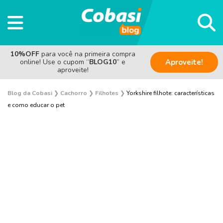
10%OFF
para você na primeira compra
online! Use o cupom “
BLOG10
” e
Aproveite!
aproveite!
Blog da Cobasi
❯
Cachorro
❯
Filhotes
❯
Yorkshire filhote: características
e como educar o pet
Adestramento e Bem-estar
Adoção