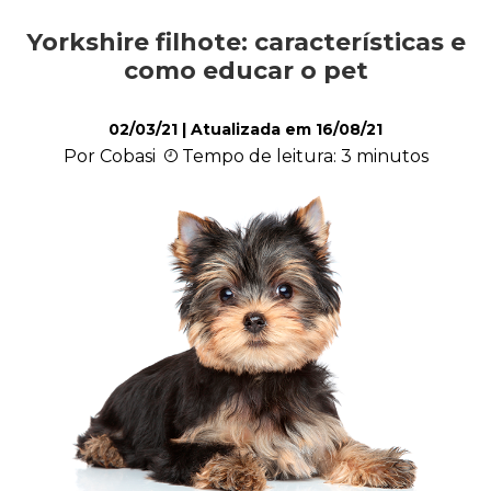
Yorkshire filhote: características e
Alimentação
como educar o pet
02/03/21
| Atualizada em
16/08/21
Curiosidades
Por Cobasi
Tempo de leitura: 3 minutos
Filhotes
Higiene
Saúde