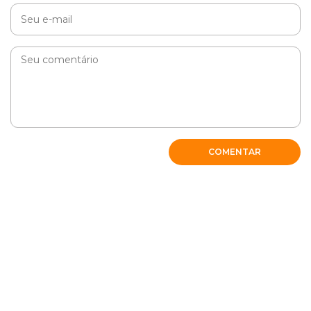
Muito bom o artigo.
RESPONDER
Sinesia
COMENTAR
Bem elaborado o artigo
RESPONDER
Maria lucia reis