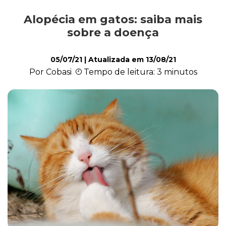
Alopécia em gatos: saiba mais
Comportamento
sobre a doença
05/07/21
| Atualizada em
13/08/21
Curiosidades
Por Cobasi
Tempo de leitura: 3 minutos
Filhote
Higiene
Saúde