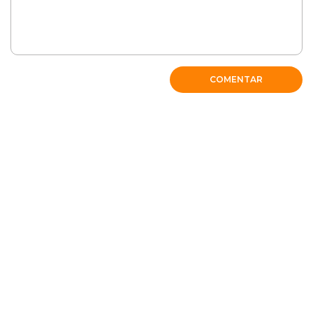
Olá Daniella! Para problemas de pelos em gatos,
consulte um veterinário para diagnóstico preciso. Eles
podem indicar tratamentos adequados. Evite
COMENTAR
soluções caseiras sem a supervisão de um
profissional.
RESPONDER