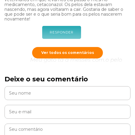
medicamento, cetaconazol. Os pelos dela estavam
nascendo, mas agora voltaram a cair. Gostaria de saber o
que pode ser e o que seria bom para os pelos nascerem
novamente!
RESPONDER
Ver todos os comentários
Meu gato tá a messes com.o pelo
da parte traseira caindo e eu não
sei oque faser e nem dinheiro tenho
Deixe o seu comentário
pra levá-lo ao veterinário
Quero saber como faço pra os pelos do meu gato voltar a
cresce
RESPONDER
Cobasi