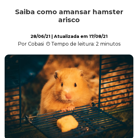
Saiba como amansar hamster
Saúde
arisco
28/06/21
| Atualizada em
17/08/21
Roedores
Por Cobasi
Tempo de leitura: 2 minutos
Répteis
Quiz
Plantas e Flores
Piscina