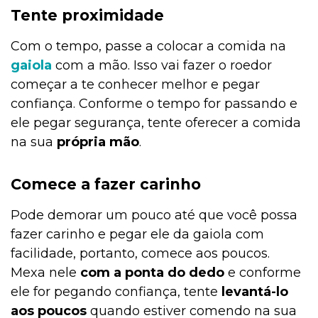
Tente proximidade
Curiosidades
Com o tempo, passe a colocar a comida na
gaiola
com a mão. Isso vai fazer o roedor
Cultivo e Manutenção
começar a te conhecer melhor e pegar
confiança. Conforme o tempo for passando e
ele pegar segurança, tente oferecer a comida
Comportamento
na sua
própria mão
.
Comece a fazer carinho
Coelho
Pode demorar um pouco até que você possa
fazer carinho e pegar ele da gaiola com
facilidade, portanto, comece aos poucos.
Casa & Piscina
Mexa nele
com a ponta do dedo
e conforme
ele for pegando confiança, tente
levantá-lo
aos poucos
quando estiver comendo na sua
Casa