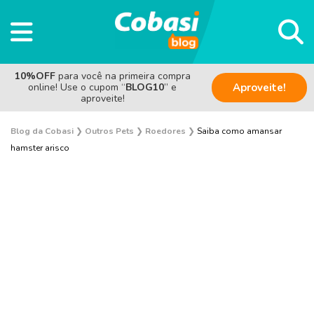
10%OFF
para você na primeira compra
online! Use o cupom “
BLOG10
” e
Aproveite!
aproveite!
Blog da Cobasi
❯
Outros Pets
❯
Roedores
❯
Saiba como amansar
hamster arisco
Sem categoria
Saúde