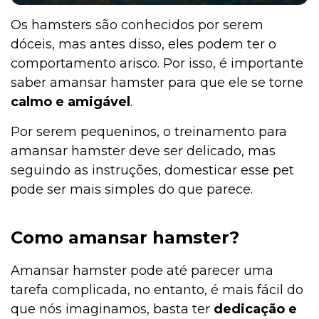
Os hamsters são conhecidos por serem
dóceis, mas antes disso, eles podem ter o
Pesquisas e Curiosidades Cobasi
comportamento arisco. Por isso, é importante
saber amansar hamster para que ele se torne
calmo e amigável
.
Peixes
Por serem pequeninos, o treinamento para
amansar hamster deve ser delicado, mas
seguindo as instruções, domesticar esse pet
Outros Pets
pode ser mais simples do que parece.
Notícias
Como amansar hamster?
Amansar hamster pode até parecer uma
tarefa complicada, no entanto, é mais fácil do
Mamíferos
que nós imaginamos, basta ter
dedicação e