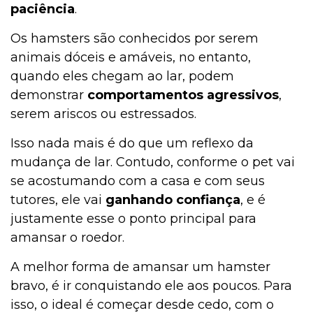
paciência
.
Jardinagem
Os hamsters são conhecidos por serem
animais dóceis e amáveis, no entanto,
quando eles chegam ao lar, podem
Institucional
demonstrar
comportamentos agressivos
,
serem ariscos ou estressados.
Higiene
Isso nada mais é do que um reflexo da
mudança de lar. Contudo, conforme o pet vai
se acostumando com a casa e com seus
Higiene
tutores, ele vai
ganhando confiança
, e é
justamente esse o ponto principal para
amansar o roedor.
Gato
A melhor forma de amansar um hamster
bravo, é ir conquistando ele aos poucos. Para
isso, o ideal é começar desde cedo, com o
Filhotes