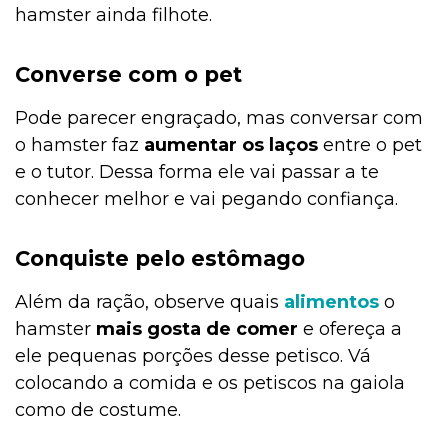
hamster ainda filhote.
Converse com o pet
Filhote
Pode parecer engraçado, mas conversar com
o hamster faz
aumentar os laços
entre o pet
Exóticos e Silvestres
e o tutor. Dessa forma ele vai passar a te
conhecer melhor e vai pegando confiança.
Curiosidades
Conquiste pelo estômago
Além da ração, observe quais
alimentos
o
Curiosidades
hamster
mais gosta de comer
e ofereça a
ele pequenas porções desse petisco. Vá
colocando a comida e os petiscos na gaiola
Curiosidades
como de costume.