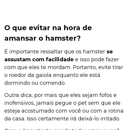
Alimentação
O que evitar na hora de
Alimentação
amansar o hamster?
É importante ressaltar que os hamster
se
Adoção
assustam com facilidade
e isso pode fazer
com que eles te mordam. Portanto, evite tirar
o roedor da gaiola enquanto ele está
Adoção
dormindo ou comendo.
Outra dica, por mais que eles sejam fofos e
inofensivos, jamais pegue o pet sem que ele
Adestramento e Bem-estar
esteja acostumado com você ou com a rotina
da casa. Isso certamente irá deixá-lo irritado.
Ações Sociais