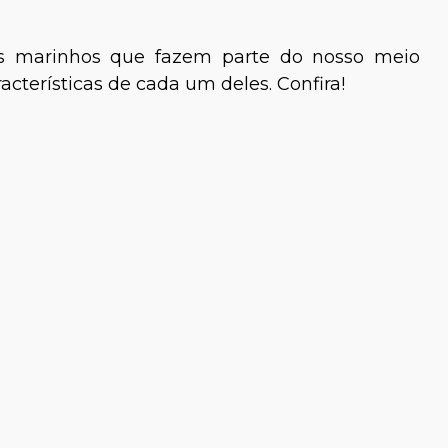
is marinhos que fazem parte do nosso meio
cterísticas de cada um deles. Confira!
halia Martins
Pedro Giovannetti
Médico-veterinário