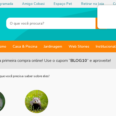
gramada
Amigo Cobasi
Espaço Pet
Retirar na loja
Co
ismo
Casa & Piscina
Jardinagem
Web Stories
Institucional
a primeira compra online! Use o cupom “
BLOG10
” e aproveite!
ue você precisa saber sobre eles!