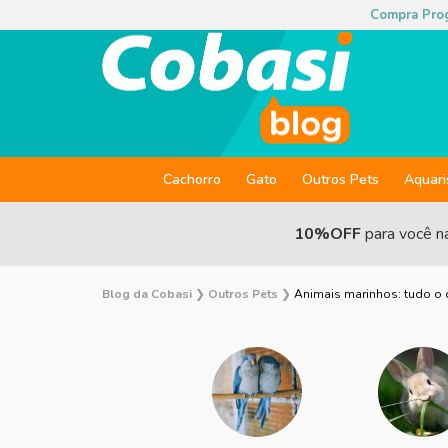
Compra Pro
Cachorro
Gato
Outros Pets
Aquar
10%OFF
para você n
Blog da Cobasi
❯
Outros Pets
❯
Animais marinhos: tudo o q