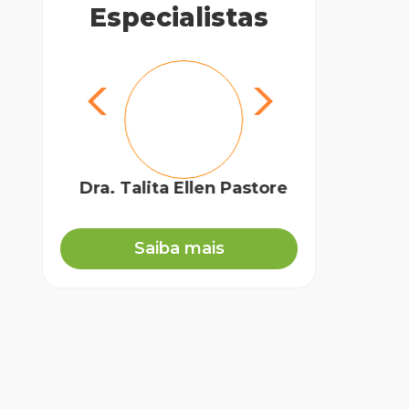
Especialistas
Dra. Talita Ellen Pastore
Ra
Biólo
Saiba mais
A