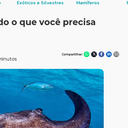
o
Exóticos e Silvestres
Mamíferos
do o que você precisa
Compartilhar:
minutos