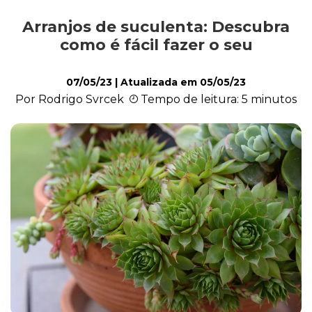
Arranjos de suculenta: Descubra
Cultivo e Manutenção
como é fácil fazer o seu
07/05/23
| Atualizada em
05/05/23
Cachorro
Por Rodrigo Svrcek
Tempo de leitura: 5 minutos
Gato
Outros Pets
Casa & Piscina
Jardinagem