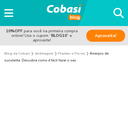
10%OFF
para você na primeira compra
online! Use o cupom “
BLOG10
” e
Aproveite!
aproveite!
Blog da Cobasi
❯
Jardinagem
❯
Plantas e Flores
❯
Arranjos de
suculenta: Descubra como é fácil fazer o seu
Plantas e Flores
Curiosidades