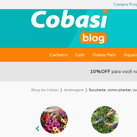
Compra Pro
Cachorro
Gato
Outros Pets
Aquar
10%OFF
para você n
Blog da Cobasi
❯
Jardinagem
❯
Suculenta: como plantar, cu