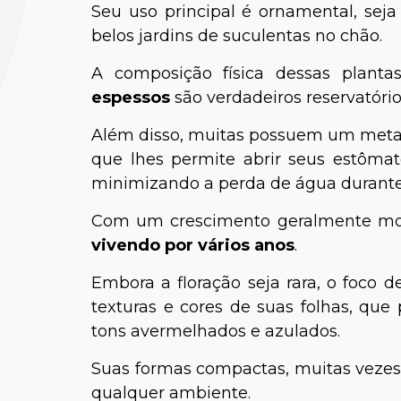
Seu uso principal é ornamental, se
belos jardins de suculentas no chão.
A composição física dessas planta
espessos
são verdadeiros reservatóri
Além disso, muitas possuem um meta
que lhes permite abrir seus estômat
minimizando a perda de água durante 
Claud
Com um crescimento geralmente m
Biólogo E
vivendo por vários anos
.
Neur
Embora a floração seja rara, o foco d
texturas e cores de suas folhas, que
tons avermelhados e azulados.
Suas formas compactas, muitas vezes
qualquer ambiente.