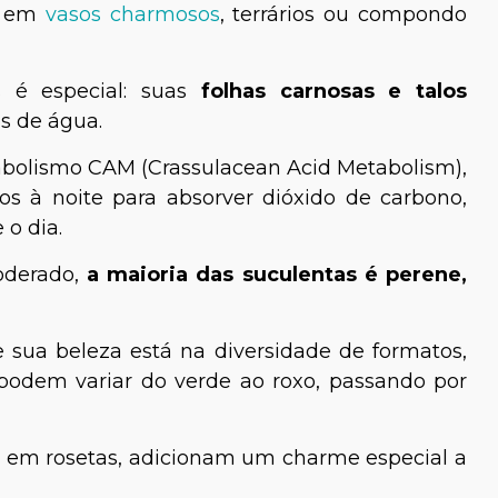
ja em
vasos charmosos
, terrários ou compondo
s é especial: suas
folhas carnosas e talos
os de água.
bolismo CAM (Crassulacean Acid Metabolism),
os à noite para absorver dióxido de carbono,
o dia.
io Soares
Tiago Calil
oderado,
a maioria das suculentas é perene,
specialista em
Biólogo especialista em
ociências
animais silvestres e
paisagismo
e sua beleza está na diversidade de formatos,
 podem variar do verde ao roxo, passando por
 em rosetas, adicionam um charme especial a