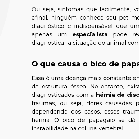
Ou seja, sintomas que facilmente, v
afinal, ninguém conhece seu pet me
diagnóstico é indispensável que uma 
apenas um
especialista
pode rea
diagnosticar a situação do animal co
O que causa o bico de pap
Dr. Dav
Essa é uma doença mais constante em 
Ortopedi
da estrutura óssea. No entanto, e
A
diagnosticados com a
hérnia de dis
traumas, ou seja, dores causadas
dependendo dos casos, esses trau
hernia. O bico de papagaio se dá
instabilidade na coluna vertebral.