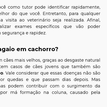
ocê como tutor pode identificar rapidamente,
lhor do que você. Entretanto, para qualquer
visita ao veterinário seja realizada. Afinal,
lizar exames específicos que vão poder
m segurança e rapidez.
agaio em cachorro?
id Dalamura
Viviane Cozzolino
cães mais velhos, graças ao desgaste natural
a de Pequenos
Médica-veterinária
xistem casos de cães jovens que também são
nimais
co
. Vale considerar que essas doenças não são
 por quedas e que passam dias depois. Mas
mas podem contribuir com o surgimento da
 por má formação na coluna, causado pela