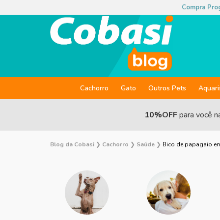
Compra Pro
Cachorro
Gato
Outros Pets
Aquar
10%OFF
para você n
Blog da Cobasi
❯
Cachorro
❯
Saúde
❯
Bico de papagaio em