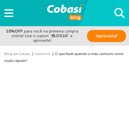
10%OFF
para você na primeira compra
online! Use o cupom “
BLOG10
” e
Aproveite!
aproveite!
Blog da Cobasi
❯
Cachorro
❯
O que fazer quando o meu cachorro come
muito rápido?
Adestramento e Bem-estar
Adoção