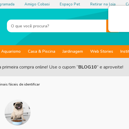
gramada
Amigo Cobasi
Espaço Pet
Retirar na loja
Co
Aquarismo
Casa & Piscina
Jardinagem
Web Stories
Insti
a primeira compra online! Use o cupom “
BLOG10
” e aproveite!
nais fáceis de identificar