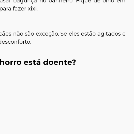
usar bagunça no banheiro. Fique de olho em
ara fazer xixi.
cães não são exceção. Se eles estão agitados e
desconforto.
horro está doente?