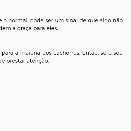
 o normal, pode ser um sinal de que algo não
rdem a graça para eles.
ara a maioria dos cachorros. Então, se o seu
 de prestar atenção.
 Fernandes
Claudio Soares
veterinária
Biólogo Especialista em
Neurociências