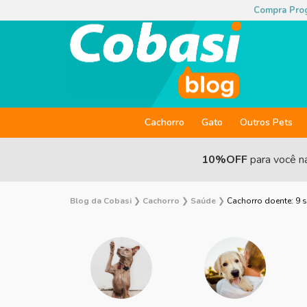
Compra Pro
Cachorro
Gato
Outros Pets
10%OFF
para você n
Blog da Cobasi
❯
Cachorro
❯
Saúde
❯
Cachorro doente: 9 si