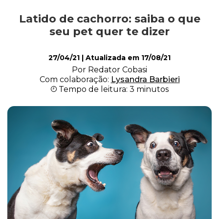
Latido de cachorro: saiba o que
Alimentação
seu pet quer te dizer
27/04/21
| Atualizada em
17/08/21
Curiosidades
Por Redator Cobasi
Com colaboração:
Lysandra Barbieri
Tempo de leitura: 3 minutos
Filhotes
Higiene
Saúde