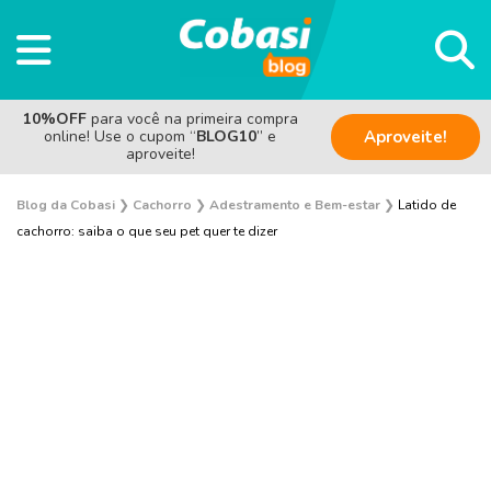
10%OFF
para você na primeira compra
online! Use o cupom “
BLOG10
” e
Aproveite!
aproveite!
Blog da Cobasi
❯
Cachorro
❯
Adestramento e Bem-estar
❯
Latido de
cachorro: saiba o que seu pet quer te dizer
Adestramento e Bem-estar
Adoção