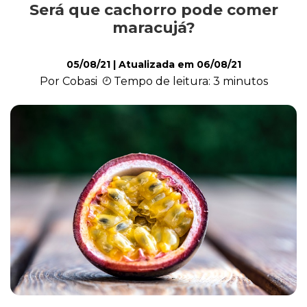
Será que cachorro pode comer
Alimentação
maracujá?
05/08/21
| Atualizada em
06/08/21
Curiosidades
Por Cobasi
Tempo de leitura: 3 minutos
Filhotes
Higiene
Saúde