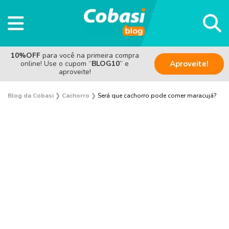
10%OFF
para você na primeira compra
online! Use o cupom “
BLOG10
” e
Aproveite!
aproveite!
Blog da Cobasi
❯
Cachorro
❯
Será que cachorro pode comer maracujá?
Adestramento e Bem-estar
Adoção