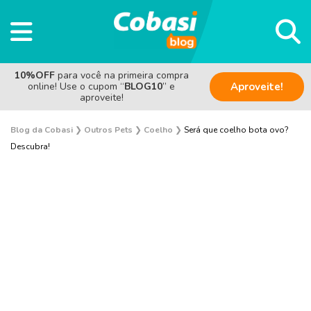
10%OFF
para você na primeira compra
online! Use o cupom “
BLOG10
” e
Aproveite!
aproveite!
Blog da Cobasi
❯
Outros Pets
❯
Coelho
❯
Será que coelho bota ovo?
Descubra!
Aves
Coelho