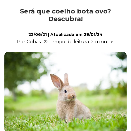
Será que coelho bota ovo?
Exóticos e Silvestres
Descubra!
22/06/21
| Atualizada em
29/01/24
Mamíferos
Por Cobasi
Tempo de leitura: 2 minutos
Répteis
Roedores