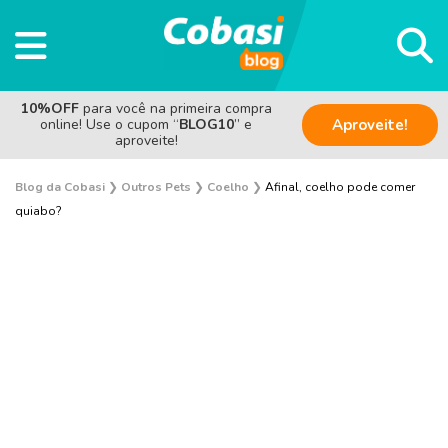
10%OFF
para você na primeira compra
online! Use o cupom “
BLOG10
” e
Aproveite!
aproveite!
Blog da Cobasi
❯
Outros Pets
❯
Coelho
❯
Afinal, coelho pode comer
quiabo?
Aves
Coelho