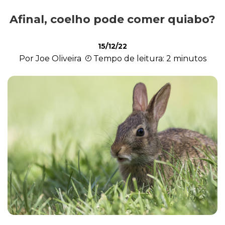
Afinal, coelho pode comer quiabo?
Exóticos e Silvestres
15/12/22
Por Joe Oliveira
Tempo de leitura: 2 minutos
Mamíferos
Répteis
Roedores