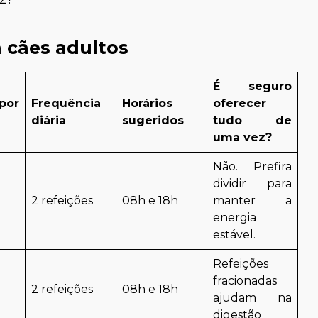
 cães adultos
É seguro
por
Frequência
Horários
oferecer
diária
sugeridos
tudo de
uma vez?
Não. Prefira
dividir para
2 refeições
08h e 18h
manter a
energia
estável.
Refeições
fracionadas
2 refeições
08h e 18h
ajudam na
digestão