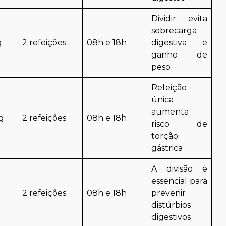
Dividir evita
sobrecarga
g
2 refeições
08h e 18h
digestiva e
ganho de
peso
Refeição
única
aumenta
g
2 refeições
08h e 18h
risco de
torção
gástrica
A divisão é
essencial para
2 refeições
08h e 18h
prevenir
distúrbios
digestivos