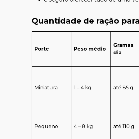
Quantidade de ração para
Gramas 
Porte
Peso médio
dia
Miniatura
1 – 4 kg
até 85 g
Pequeno
4 – 8 kg
até 110 g