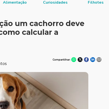
Alimentação
Curiosidades
Filhotes
ação um cachorro deve
como calcular a
Compartilhar:
utos