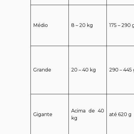
Médio
8 – 20 kg
175 – 290 
Grande
20 – 40 kg
290 – 445 
Acima de 40
Gigante
até 620 g
kg