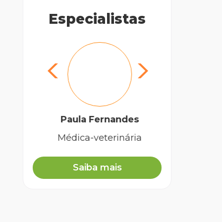
Especialistas
Paula Fernandes
Médica-veterinária
Biól
Saiba mais