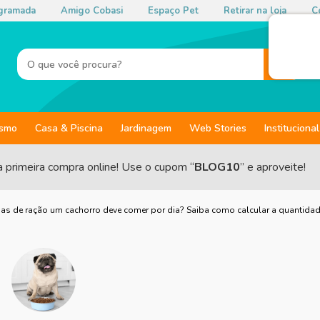
gramada
Amigo Cobasi
Espaço Pet
Retirar na loja
Co
ismo
Casa & Piscina
Jardinagem
Web Stories
Institucional
a primeira compra online! Use o cupom “
BLOG10
” e aproveite!
s de ração um cachorro deve comer por dia? Saiba como calcular a quantidad