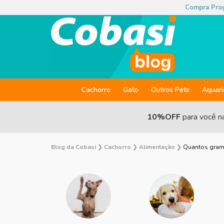
Compra Pro
Cachorro
Gato
Outros Pets
Aquar
10%OFF
para você n
Blog da Cobasi
❯
Cachorro
❯
Alimentação
❯
Quantos grama