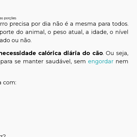
as porções
ro precisa por dia não é a mesma para todos.
porte do animal, o peso atual, a idade, o nível
trado ou não.
necessidade calórica diária
do cão
. Ou seja,
r para se manter saudável, sem
engordar
nem
a com:
z?