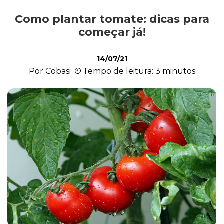
Como plantar tomate: dicas para
Cultivo e Manutenção
começar já!
14/07/21
Cachorro
Por Cobasi
Tempo de leitura: 3 minutos
Gato
Outros Pets
Casa & Piscina
Jardinagem