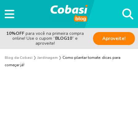
10%OFF
para você na primeira compra
online! Use o cupom “
BLOG10
” e
Aproveite!
aproveite!
Blog da Cobasi
❯
Jardinagem
❯
Como plantar tomate: dicas para
começar já!
Plantas e Flores
Curiosidades