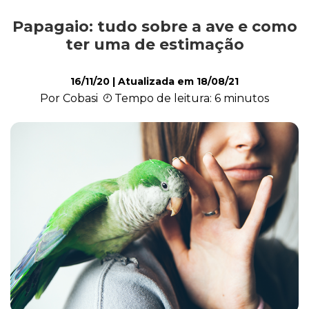
Papagaio: tudo sobre a ave e como
Saúde
ter uma de estimação
16/11/20
| Atualizada em
18/08/21
Roedores
Por Cobasi
Tempo de leitura: 6 minutos
Répteis
Quiz
Plantas e Flores
Piscina