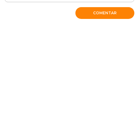
RESPONDER
COMENTAR
Luciane Micheletti
Boa noite ,
Tenho interesse em adotar papagaio.
Caso tenha essa possibilidade solicito entrar em contato.
Obrigada
Luciane
RESPONDER
Vilma