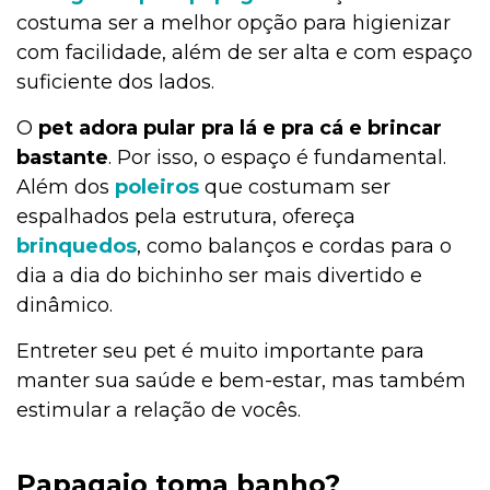
costuma ser a melhor opção para higienizar
Alimentação
com facilidade, além de ser alta e com espaço
suficiente dos lados.
Alimentação
O
pet adora pular pra lá e pra cá e brincar
bastante
. Por isso, o espaço é fundamental.
Além dos
poleiros
que costumam ser
Adoção
espalhados pela estrutura, ofereça
brinquedos
, como balanços e cordas para o
dia a dia do bichinho ser mais divertido e
Adoção
dinâmico.
Entreter seu pet é muito importante para
manter sua saúde e bem-estar, mas também
Adestramento e Bem-estar
estimular a relação de vocês.
Ações Sociais
Papagaio toma banho?