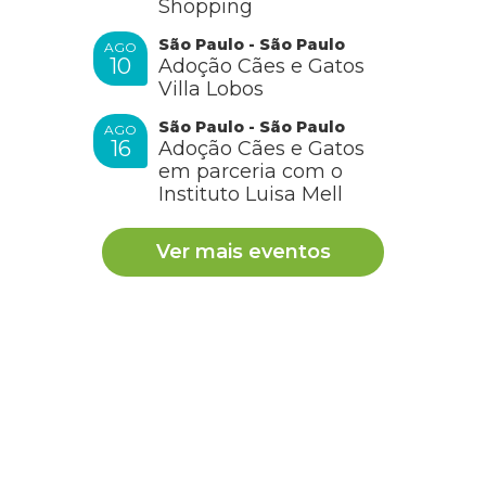
Shopping
São Paulo - São Paulo
AGO
Quero adotar um papagaio 🦜
10
Adoção Cães e Gatos
Villa Lobos
RESPONDER
São Paulo - São Paulo
AGO
16
Adoção Cães e Gatos
em parceria com o
Instituto Luisa Mell
Ver mais eventos