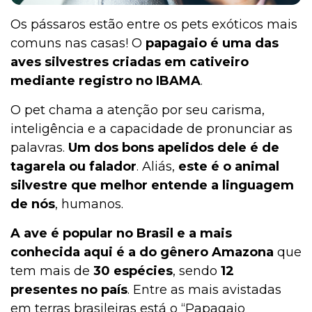
Os pássaros estão entre os pets exóticos mais
comuns nas casas! O
papagaio é uma das
Pesquisas e Curiosidades Cobasi
aves silvestres criadas em cativeiro
mediante registro no IBAMA
.
O pet chama a atenção por seu carisma,
Peixes
inteligência e a capacidade de pronunciar as
palavras.
Um dos bons apelidos dele é de
tagarela ou falador
. Aliás,
este é o animal
Outros Pets
silvestre que melhor entende a linguagem
de nós
, humanos.
Notícias
A
ave é popular no Brasil
e
a mais
conhecida aqui é a do gênero Amazona
que
tem mais de
30 espécies
, sendo
12
Mamíferos
presentes no país
. Entre as mais avistadas
em terras brasileiras está o “Papagaio