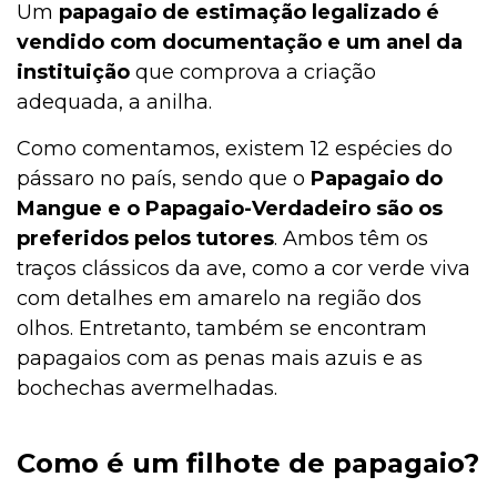
Um
papagaio de estimação legalizado é
Curiosidades
vendido com documentação e um anel da
instituição
que comprova a criação
adequada, a anilha.
Cultivo e Manutenção
Como comentamos, existem 12 espécies do
pássaro no país, sendo que o
Papagaio do
Mangue e o Papagaio-Verdadeiro
são os
Comportamento
preferidos pelos tutores
. Ambos têm os
traços clássicos da ave, como a cor verde viva
com detalhes em amarelo na região dos
Coelho
olhos. Entretanto, também se encontram
papagaios com as penas mais azuis e as
bochechas avermelhadas.
Casa & Piscina
Como é um filhote de papagaio?
Casa