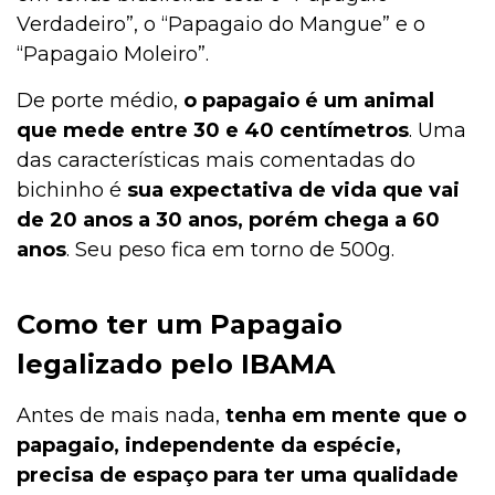
Verdadeiro”, o “Papagaio do Mangue” e o
Jardinagem
“Papagaio Moleiro”.
De porte médio,
o papagaio é um animal
que mede entre 30 e 40 centímetros
. Uma
Institucional
das características mais comentadas do
bichinho é
sua expectativa de vida que vai
de 20 anos a 30 anos, porém chega a 60
Higiene
anos
. Seu peso fica em torno de 500g.
Higiene
Como ter um Papagaio
legalizado pelo IBAMA
Gato
Antes de mais nada,
tenha em mente que o
papagaio, independente da espécie,
precisa de espaço para ter uma qualidade
Filhotes