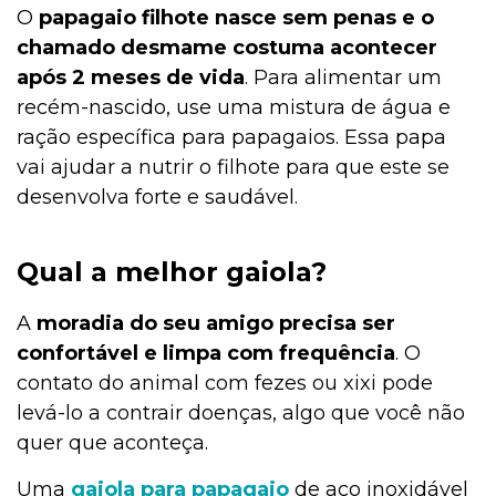
O
papagaio filhote nasce sem penas e o
chamado desmame costuma acontecer
após 2 meses de vida
. Para alimentar um
Cachorro
recém-nascido, use uma mistura de água e
ração específica para papagaios. Essa papa
vai ajudar a nutrir o filhote para que este se
Bulário
desenvolva forte e saudável.
Aves
Qual a melhor gaiola?
A
moradia do seu amigo precisa ser
Aquarismo
confortável e limpa com frequência
. O
contato do animal com fezes ou xixi pode
levá-lo a contrair doenças, algo que você não
Aquários e Manutenção
quer que aconteça.
Uma
gaiola para papagaio
de aço inoxidável