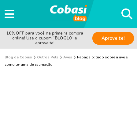
10%OFF
para você na primeira compra
online! Use o cupom “
BLOG10
” e
Aproveite!
aproveite!
Blog da Cobasi
❯
Outros Pets
❯
Aves
❯
Papagaio: tudo sobre a ave e
como ter uma de estimação
Sem categoria
Saúde