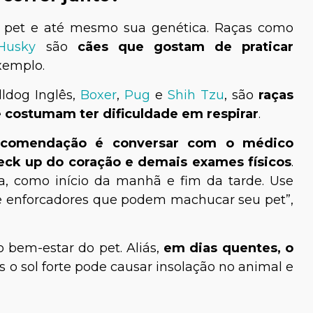
o pet e até mesmo sua genética. Raças como
Husky
são
cães que gostam de praticar
exemplo.
lldog Inglês,
Boxer
,
Pug
e
Shih Tzu
, são
raças
e costumam ter dificuldade em respirar
.
ecomendação é conversar com o médico
Dra. Talita Ellen Pastore
eck up do coração e demais exames físicos
.
ra Barbieri
ia, como início da manhã e fim da tarde. Use
Veterinária
te enforcadores que podem machucar seu pet”,
 bem-estar do pet. Aliás,
em dias quentes, o
is o sol forte pode causar insolação no animal e