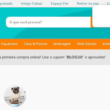
gramada
Amigo Cobasi
Espaço Pet
Retirar na loja
Co
Aquarismo
Casa & Piscina
Jardinagem
Web Stories
Insti
a primeira compra online! Use o cupom “
BLOG10
” e aproveite!