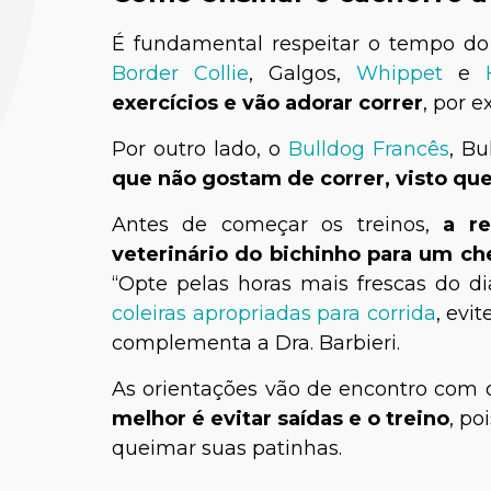
É fundamental respeitar o tempo d
Border Collie
, Galgos,
Whippet
e
exercícios e vão adorar correr
, por 
Por outro lado, o
Bulldog Francês
, Bu
que não gostam de correr, visto qu
Antes de começar os treinos,
a r
veterinário do bichinho para um ch
Lysand
“Opte pelas horas mais frescas do d
Médica-
coleiras apropriadas para corrida
, evi
complementa a Dra. Barbieri.
As orientações vão de encontro com o
melhor é evitar saídas e o treino
, po
queimar suas patinhas.