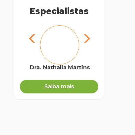
Especialistas
Dra. Nathalia Martins
Dr.
Orto
Saiba mais