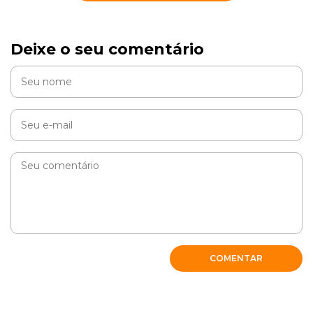
Amei saber sobre os tipos de gatos que causa alergia e os
que n causa isso eh muito importante saber se vá sua
família tem pessoas que tem alergia de gato
Deixe o seu comentário
RESPONDER
COMENTAR