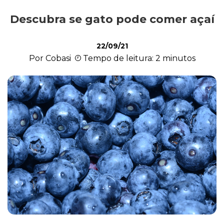
Descubra se gato pode comer açaí
Comportamento
22/09/21
Por Cobasi
Tempo de leitura: 2 minutos
Curiosidades
Filhote
Higiene
Saúde