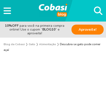
10%OFF
para você na primeira compra
online! Use o cupom “
BLOG10
” e
Aproveite!
aproveite!
Blog da Cobasi
❯
Gato
❯
Alimentação
❯
Descubra se gato pode comer
açaí
Adoção
Alimentação