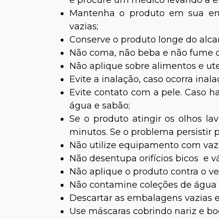
e procure um médico levando a 
Mantenha o produto em sua emb
vazias;
Conserve o produto longe do alca
Não coma, não beba e não fume d
Não aplique sobre alimentos e ute
Evite a inalação, caso ocorra inal
Evite contato com a pele. Caso ha
água e sabão;
Se o produto atingir os olhos 
minutos. Se o problema persistir
Não utilize equipamento com va
Não desentupa orifícios bicos e v
Não aplique o produto contra o ve
Não contamine coleções de água 
Descartar as embalagens vazias e
Use máscaras cobrindo nariz e bo