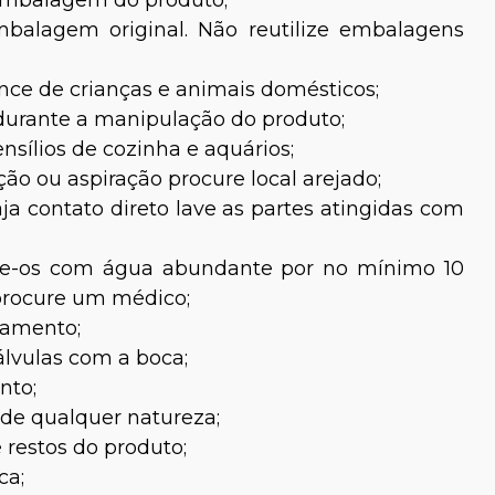
embalagem do produto;
alagem original. Não reutilize embalagens
nce de crianças e animais domésticos;
urante a manipulação do produto;
nsílios de cozinha e aquários;
ação ou aspiração procure local arejado;
ja contato direto lave as partes atingidas com
lave-os com água abundante por no mínimo 10
 procure um médico;
zamento;
álvulas com a boca;
nto;
de qualquer natureza;
 restos do produto;
ca;