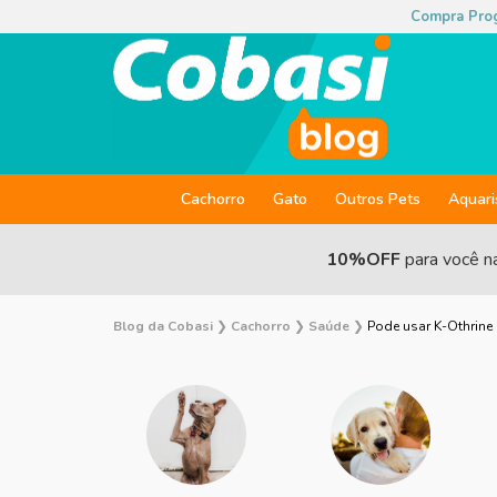
Compra Pro
Cachorro
Gato
Outros Pets
Aquar
10%OFF
para você n
Blog da Cobasi
❯
Cachorro
❯
Saúde
❯
Pode usar K-Othrine