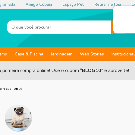
gramada
Amigo Cobasi
Espaço Pet
Retirar na loja
Co
ismo
Casa & Piscina
Jardinagem
Web Stories
Institucional
a primeira compra online! Use o cupom “
BLOG10
” e aproveite!
 em cachorro?