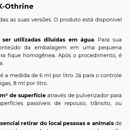
K-Othrine
das as suas versões. O produto está disponível
ser utilizadas diluídas em água
. Para sua
 o conteúdo da embalagem em uma pequena
ura fique homogênea. Após o procedimento, é
a.
nato Maurus
Rayane Henriques
é a medida de 6 ml por litro. Já para o controle
Bióloga e Especialista em
as, 8 ml por litro.
Aves e Mamíferos
0m² de superfície
através de pulverizador para
perfícies passíveis de repouso, trânsito, ou
encial retirar do local pessoas e animais
de