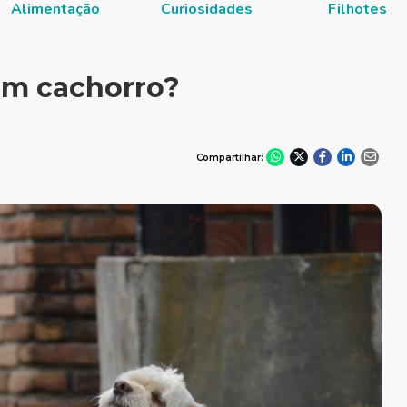
Alimentação
Curiosidades
Filhotes
em cachorro?
Compartilhar: