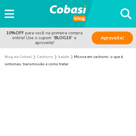
10%OFF
para você na primeira compra
online! Use o cupom “
BLOG10
” e
Aproveite!
aproveite!
Blog da Cobasi
❯
Cachorro
❯
Saúde
❯
Micose em cachorro: o que é,
sintomas, transmissão e como tratar
Adestramento e Bem-estar
Adoção