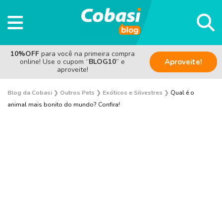
10%OFF
para você na primeira compra
online! Use o cupom “
BLOG10
” e
Aproveite!
aproveite!
Blog da Cobasi
❯
Outros Pets
❯
Exóticos e Silvestres
❯
Qual é o
animal mais bonito do mundo? Confira!
Aves
Coelho