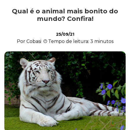
Qual é o animal mais bonito do
Exóticos e Silvestres
mundo? Confira!
25/09/21
Mamíferos
Por Cobasi
Tempo de leitura: 3 minutos
Répteis
Roedores