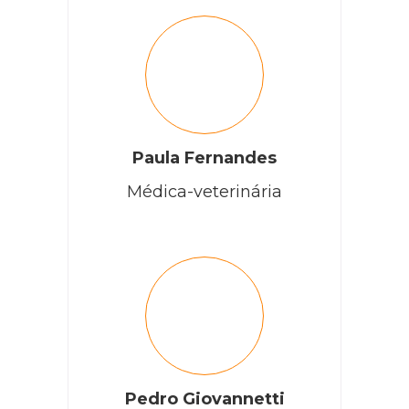
Gostaria de saber se da algum problema em pets?
RESPONDER
Paula Fernandes
Cobasi
Médica-veterinária
Oi Natália, tudo bem? Sim, a planta chuva de prata é
tóxica para animais de estimação. Ela pode causar
irritação oral, ardor intenso e irritação da boca, língua e
lábios, salivação excessiva, vômitos e dificuldade para
engolir 1. Se você suspeitar que seu animal de
estimação ingeriu alguma planta tóxica, é importante
levá-lo imediatamente a uma clínica veterinária
próxima e informar o nome da espécie.
RESPONDER
Pedro Giovannetti