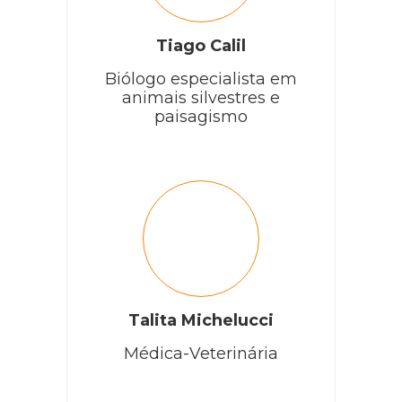
Tiago Calil
Cobasi
Biólogo especialista em
animais silvestres e
paisagismo
Marilia, tudo bem? Você pode realizar uma poda de
limpeza na sua chuva de prata para melhorar sua
aparência. Mudar o vaso para um local com mais sol
pode ser benéfico também. No entanto, para podas e
cuidados mais específicos, é aconselhável buscar a
ajuda de um profissional de jardinagem, pois eles
podem oferecer orientações adequadas para a saúde
da sua planta.
RESPONDER
Talita Michelucci
Médica-Veterinária
Natália