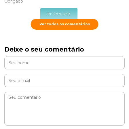
Obrigado
RESPONDER
Ver todos os comentários
Cobasi
Deixe o seu comentário
Oi João, como vai? Deixarei aqui um
conteúdo
que
pode te auxiliar neste momento 🙂
RESPONDER
Maria do Socorro Moraes Mota