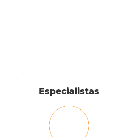
RESPONDER
Marília Bastos
Poisé. Li detidamente as recomendações de vocês e
também os comentários dos depoimentes. Situação bem
parecida com a minha, pois tenho a chuva de prata há 2
anos No início ela deu até bastante flores. Mas uma praga
pretinha que quase acabou com a minha planta deixou-a
horrível. Pulverizei o recomendado pela floricultura que me
Especialistas
disse ser normal esse ataque e, para não acontecer
novamente pulverizar a planta de 15 em 15 dias. Coitada.
Está horrível. Não achei isso legal. Então mudei o vaso para
um lugar com sol por 8 horas, e pergunto: Posso fazer uma
poda de limpeza, para deixá-la mais atraente. Está
totalmente sem flores, e as flolhas muito amareladas do
remédio. Obrigada por me ajudarem.
RESPONDER