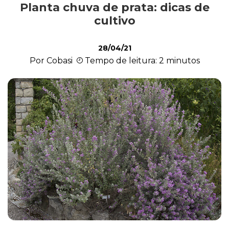
Planta chuva de prata: dicas de
Cultivo e Manutenção
cultivo
28/04/21
Cachorro
Por Cobasi
Tempo de leitura: 2 minutos
Gato
Outros Pets
Casa & Piscina
Jardinagem