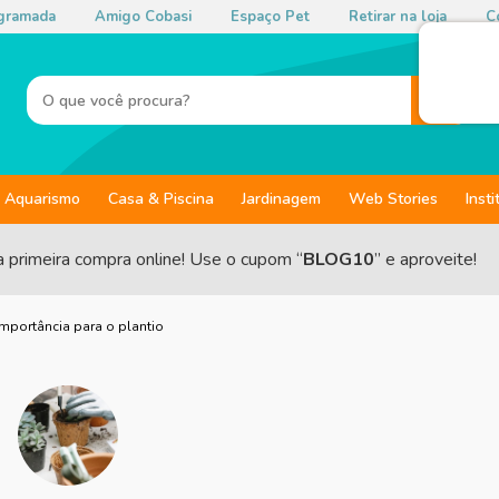
gramada
Amigo Cobasi
Espaço Pet
Retirar na loja
Co
Aquarismo
Casa & Piscina
Jardinagem
Web Stories
Insti
a primeira compra online! Use o cupom “
BLOG10
” e aproveite!
importância para o plantio