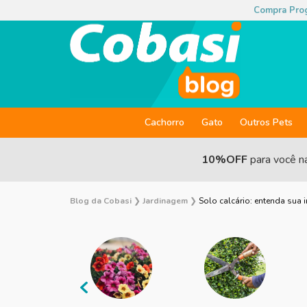
Compra Pro
Cachorro
Gato
Outros Pets
10%OFF
para você n
Blog da Cobasi
❯
Jardinagem
❯
Solo calcário: entenda sua 