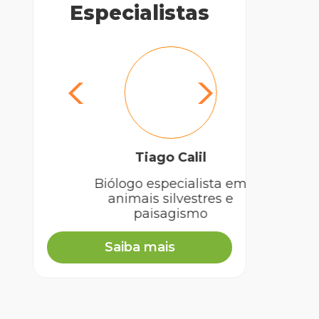
Especialistas
Tiago Calil
Vi
Biólogo especialista em
Mé
animais silvestres e
paisagismo
Saiba mais