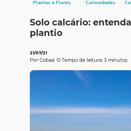
itucional
Plantas e Flores
Curiosidades
Cu
Solo calcário: entend
plantio
21/07/21
Por Cobasi
Tempo de leitura: 3 minutos