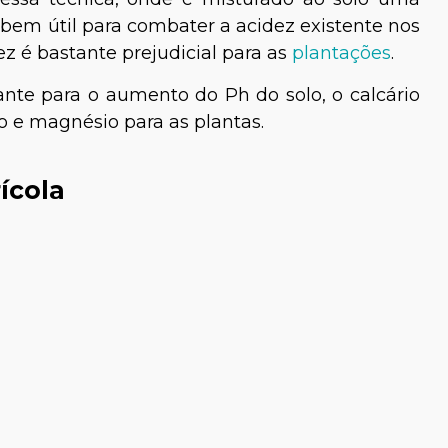
é bem útil para combater a acidez existente nos
dez é bastante prejudicial para as
plantações
.
te para o aumento do Ph do solo, o calcário
io e magnésio para as plantas.
ícola
 Michelucci
Paula Fernandes
Veterinária
Médica-veterinária