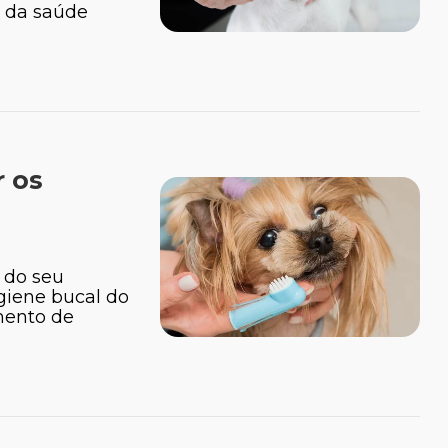
r da saúde
 os
 do seu
giene bucal do
imento de