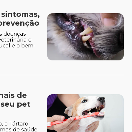
 sintomas,
 prevenção
s doenças
eterinária e
ucal e o bem-
nais de
 seu pet
, o Tártaro
emas de saúde.