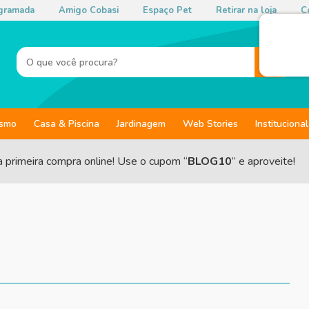
gramada
Amigo Cobasi
Espaço Pet
Retirar na loja
Co
ismo
Casa & Piscina
Jardinagem
Web Stories
Institucional
a primeira compra online! Use o cupom “
BLOG10
” e aproveite!