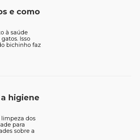
os e como
to à saúde
 gatos. Isso
do bichinho faz
 a higiene
 Renato Maurus
Talita Michelucci
 limpeza dos
Médica-Veterinária
dade para
ades sobre a