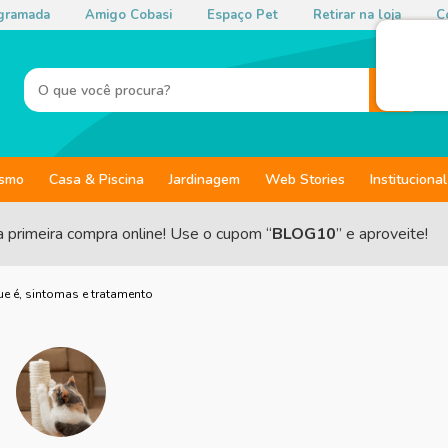
gramada
Amigo Cobasi
Espaço Pet
Retirar na loja
Co
ismo
Casa & Piscina
Jardinagem
Web Stories
Institucional
a primeira compra online! Use o cupom “
BLOG10
” e aproveite!
e é, sintomas e tratamento