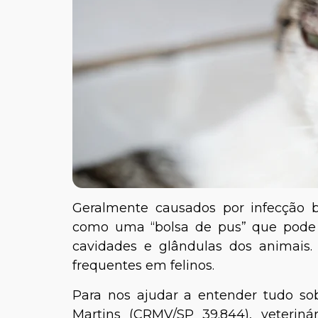
Geralmente causados por infecção 
como uma “bolsa de pus” que pode a
cavidades e glândulas dos animais.
frequentes em felinos.
Para nos ajudar a entender tudo so
Martins (CRMV/SP 39.844), veteriná