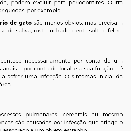
o, podem evoluir para periodontites. Outra
or quedas, por exemplo.
rio de gato
são menos óbvios, mas precisam
so de saliva, rosto inchado, dente solto e febre.
ontece necessariamente por conta de um
anais – por conta do local e a sua função – é
a sofrer uma infecção. O sintomas inicial da
área.
cessos pulmonares, cerebrais ou mesmo
nças são causadas ​​por infecção que atinge o
 associado a um objeto estranho.