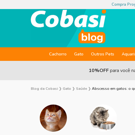
Compra Pro
Cachorro
Gato
Outros Pets
Aquar
10%OFF
para você n
Blog da Cobasi
❯
Gato
❯
Saúde
❯
Abscesso em gatos: o qu