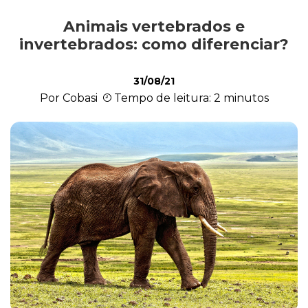
Animais vertebrados e
Exóticos e Silvestres
invertebrados: como diferenciar?
31/08/21
Mamíferos
Por Cobasi
Tempo de leitura: 2 minutos
Répteis
Roedores