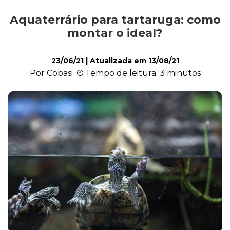
Aquaterrário para tartaruga: como
Exóticos e Silvestres
montar o ideal?
23/06/21
| Atualizada em
13/08/21
Mamíferos
Por Cobasi
Tempo de leitura: 3 minutos
Répteis
Roedores