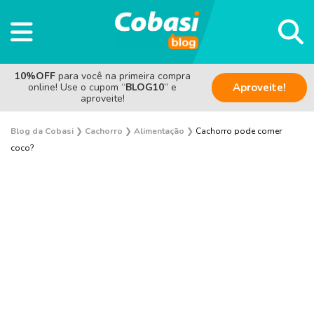
10%OFF
para você na primeira compra
online! Use o cupom “
BLOG10
” e
Aproveite!
aproveite!
Blog da Cobasi
❯
Cachorro
❯
Alimentação
❯
Cachorro pode comer
coco?
Adestramento e Bem-estar
Adoção