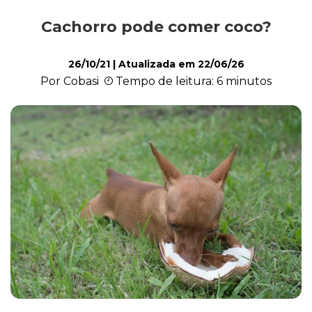
Cachorro pode comer coco?
Alimentação
26/10/21
| Atualizada em
22/06/26
Por Cobasi
Tempo de leitura: 6 minutos
Curiosidades
Filhotes
Higiene
Saúde