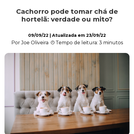
Cachorro pode tomar chá de
Alimentação
hortelã: verdade ou mito?
09/09/22
| Atualizada em
23/09/22
Curiosidades
Por Joe Oliveira
Tempo de leitura: 3 minutos
Filhotes
Higiene
Saúde