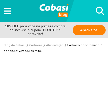
10%OFF
para você na primeira compra
online! Use o cupom “
BLOG10
” e
Aproveite!
aproveite!
Blog da Cobasi
❯
Cachorro
❯
Alimentação
❯
Cachorro pode tomar chá
de hortelã: verdade ou mito?
Adestramento e Bem-estar
Adoção