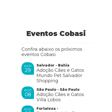
Cobasi
Eventos Cobasi
Olá, Lenir! como vai?
É importante que saiba que o Cardeal é um pássaro
Confira abaixo os próximos
de origem brasileira e, por pertencer a fauna nacional,
eventos Cobasi
não pode ser mantido em cativeiro sem a autorização
do IBAMA, o Instituto Brasileiro do Meio Ambiente e
dos Recursos Naturais Renováveis. ok?
Salvador - Bahia
AGO
29
Adoção Cães e Gatos
RESPONDER
Mundo Pet Salvador
Shopping
São Paulo - São Paulo
AGO
08
Adoção Cães e Gatos
Villa Lobos
Fortaleza -
AGO