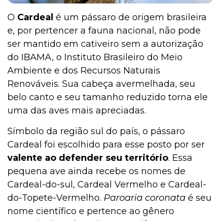
O
Cardeal
é um pássaro de origem brasileira
e, por pertencer a fauna nacional, não pode
Pesquisas e Curiosidades Cobasi
ser mantido em cativeiro sem a autorização
do IBAMA, o Instituto Brasileiro do Meio
Ambiente e dos Recursos Naturais
Peixes
Renováveis. Sua cabeça avermelhada, seu
belo canto e seu tamanho reduzido torna ele
uma das aves mais apreciadas.
Outros Pets
Símbolo da região sul do país, o pássaro
Cardeal foi escolhido para esse posto por ser
valente ao defender seu território
. Essa
Notícias
pequena ave ainda recebe os nomes de
Cardeal-do-sul, Cardeal Vermelho e Cardeal-
do-Topete-Vermelho.
Paroaria coronata
é seu
Mamíferos
nome científico e pertence ao gênero