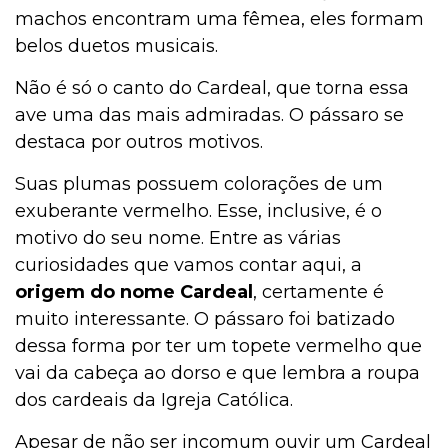
machos encontram uma fêmea, eles formam
Curiosidades
belos duetos musicais.
Não é só o canto do Cardeal, que torna essa
ave uma das mais admiradas. O pássaro se
Cultivo e Manutenção
destaca por outros motivos.
Suas plumas possuem colorações de um
Comportamento
exuberante vermelho. Esse, inclusive, é o
motivo do seu nome. Entre as várias
curiosidades que vamos contar aqui, a
Coelho
origem do nome Cardeal
, certamente é
muito interessante. O pássaro foi batizado
dessa forma por ter um topete vermelho que
Casa & Piscina
vai da cabeça ao dorso e que lembra a roupa
dos cardeais da Igreja Católica.
Casa
Apesar de não ser incomum ouvir um Cardeal