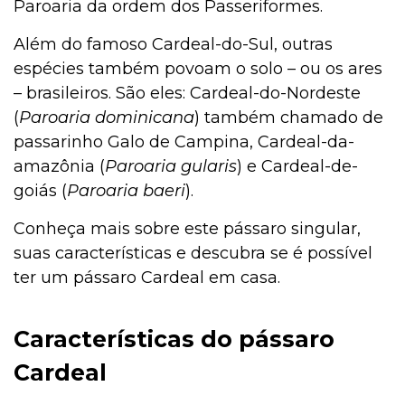
Paroaria da ordem dos Passeriformes.
Jardinagem
Além do famoso Cardeal-do-Sul, outras
espécies também povoam o solo – ou os ares
– brasileiros. São eles: Cardeal-do-Nordeste
Institucional
(
Paroaria dominicana
) também chamado de
passarinho Galo de Campina, Cardeal-da-
amazônia (
Paroaria gularis
) e Cardeal-de-
Higiene
goiás (
Paroaria baeri
).
Conheça mais sobre este pássaro singular,
suas características e descubra se é possível
Higiene
ter um pássaro Cardeal em casa.
Gato
Características do pássaro
Cardeal
Filhotes