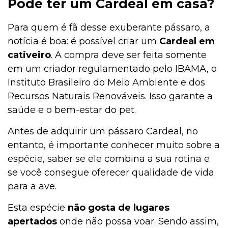
Pode ter um Cardeal em casa?
Alimentação
Para quem é fã desse exuberante pássaro, a
notícia é boa: é possível criar um
Cardeal em
cativeiro
. A compra deve ser feita somente
Alimentação
em um criador regulamentado pelo IBAMA, o
Instituto Brasileiro do Meio Ambiente e dos
Recursos Naturais Renováveis. Isso garante a
Adoção
saúde e o bem-estar do pet.
Antes de adquirir um pássaro Cardeal, no
Adoção
entanto, é importante conhecer muito sobre a
espécie, saber se ele combina a sua rotina e
se você consegue oferecer qualidade de vida
Adestramento e Bem-estar
para a ave.
Esta espécie
não gosta de lugares
apertados
onde não possa voar. Sendo assim,
Ações Sociais