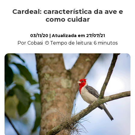
Cardeal: característica da ave e
Saúde
como cuidar
03/11/20
| Atualizada em
27/07/21
Roedores
Por Cobasi
Tempo de leitura: 6 minutos
Répteis
Quiz
Plantas e Flores
Piscina