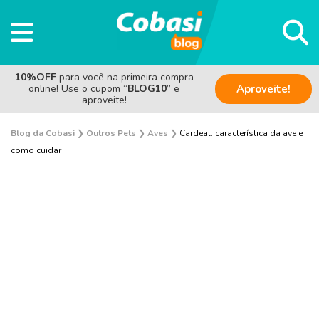
10%OFF
para você na primeira compra
online! Use o cupom “
BLOG10
” e
Aproveite!
aproveite!
Blog da Cobasi
❯
Outros Pets
❯
Aves
❯
Cardeal: característica da ave e
como cuidar
Sem categoria
Saúde