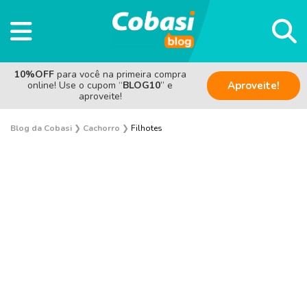
10%OFF
para você na primeira compra
online! Use o cupom “
BLOG10
” e
Aproveite!
aproveite!
Blog da Cobasi
❯
Cachorro
❯
Filhotes
Adestramento e Bem-estar
Adoção