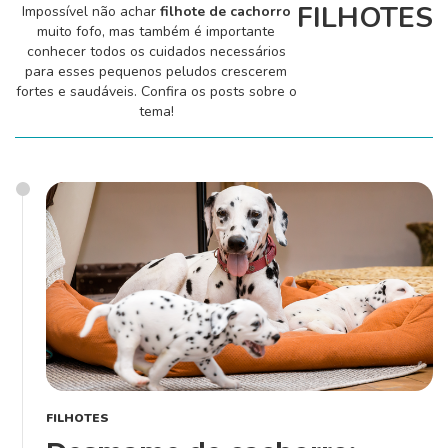
FILHOTES
Impossível não achar
filhote de cachorro
Alimentação
muito fofo, mas também é importante
conhecer todos os cuidados necessários
para esses pequenos peludos crescerem
fortes e saudáveis. Confira os posts sobre o
Curiosidades
tema!
Filhotes
Higiene
Saúde
FILHOTES