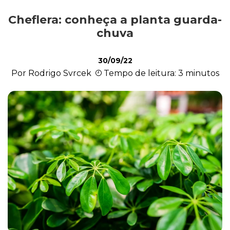
Cheflera: conheça a planta guarda-
Cultivo e Manutenção
chuva
30/09/22
Cachorro
Por Rodrigo Svrcek
Tempo de leitura: 3 minutos
Gato
Outros Pets
Casa & Piscina
Jardinagem