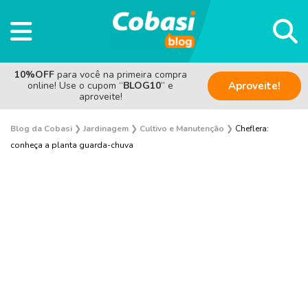
10%OFF
para você na primeira compra
online! Use o cupom “
BLOG10
” e
Aproveite!
aproveite!
Blog da Cobasi
❯
Jardinagem
❯
Cultivo e Manutenção
❯
Cheflera:
conheça a planta guarda-chuva
Plantas e Flores
Curiosidades