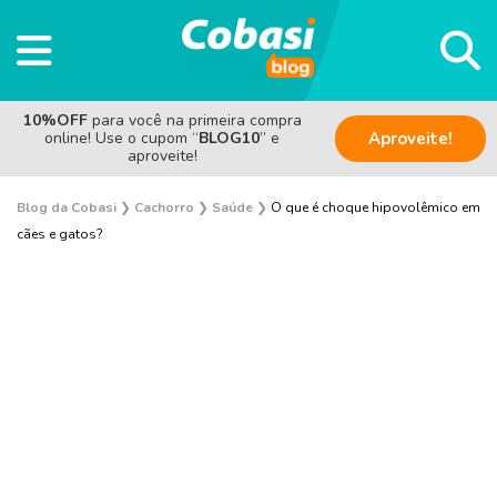
10%OFF
para você na primeira compra
online! Use o cupom “
BLOG10
” e
Aproveite!
aproveite!
Blog da Cobasi
❯
Cachorro
❯
Saúde
❯
O que é choque hipovolêmico em
cães e gatos?
Adestramento e Bem-estar
Adoção