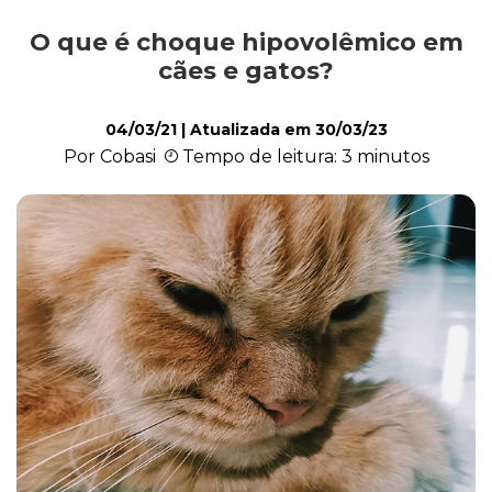
O que é choque hipovolêmico em
Alimentação
cães e gatos?
04/03/21
| Atualizada em
30/03/23
Curiosidades
Por Cobasi
Tempo de leitura: 3 minutos
Filhotes
Higiene
Saúde