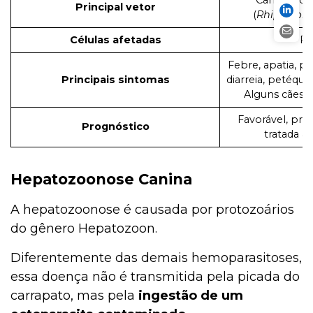
Principal vetor
(
Rhipiceph
Células afetadas
Pl
Febre, apatia, p
Principais sintomas
diarreia, petéqui
Alguns cães s
Favorável, pr
Prognóstico
tratada 
Hepatozoonose Canina
A hepatozoonose é causada por protozoários
do gênero Hepatozoon.
Diferentemente das demais hemoparasitoses,
essa doença não é transmitida pela picada do
carrapato, mas pela
ingestão de um