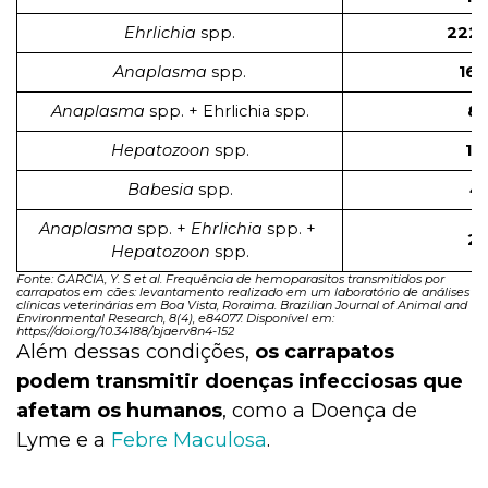
Ehrlichia
spp.
2220
Anaplasma
spp.
168
Anaplasma
spp. + Ehrlichia spp.
81
Hepatozoon
spp.
11
Babesia
spp.
4 
Anaplasma
spp. +
Ehrlichia
spp. +
2 
Hepatozoon
spp.
Fonte: GARCIA, Y. S et al. Frequência de hemoparasitos transmitidos por
carrapatos em cães: levantamento realizado em um laboratório de análises
clínicas veterinárias em Boa Vista, Roraima. Brazilian Journal of Animal and
Environmental Research, 8(4), e84077. Disponível em:
https://doi.org/10.34188/bjaerv8n4-152
Além dessas condições,
os carrapatos
podem transmitir doenças infecciosas que
afetam os humanos
, como a Doença de
Lyme e a
Febre Maculosa
.