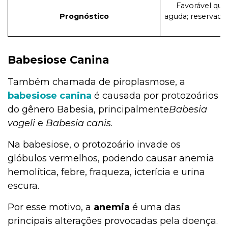
Favorável qua
Prognóstico
aguda; reservado 
c
Babesiose Canina
Também chamada de piroplasmose, a
babesiose canina
é causada por protozoários
do gênero Babesia, principalmente
Babesia
vogeli
e
Babesia canis
.
Na babesiose, o protozoário invade os
glóbulos vermelhos, podendo causar anemia
hemolítica, febre, fraqueza, icterícia e urina
escura.
Por esse motivo, a
anemia
é uma das
principais alterações provocadas pela doença.