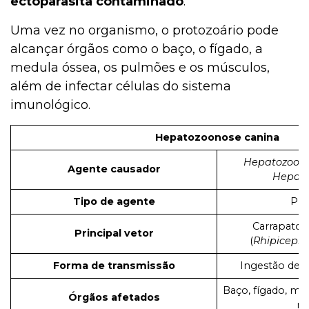
ectoparasita contaminado
.
Uma vez no organismo, o protozoário pode
alcançar órgãos como o baço, o fígado, a
medula óssea, os pulmões e os músculos,
além de infectar células do sistema
imunológico.
Hepatozoonose canina
Hepatozoon 
Agente causador
Hepato
Tipo de agente
Pro
Carrapato
Principal vetor
(
Rhipiceph
Forma de transmissão
Ingestão de c
Baço, fígado, me
Órgãos afetados
mú