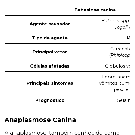
Babesiose canina
Babesia spp.
(
Agente causador
vogeli e 
Tipo de agente
Pro
Carrapato
Principal vetor
(
Rhipiceph
Células afetadas
Glóbulos ver
Febre, anemia h
Principais sintomas
vômitos, aumen
peso e pe
Prognóstico
Geralme
Anaplasmose Canina
A anaplasmose, também conhecida como