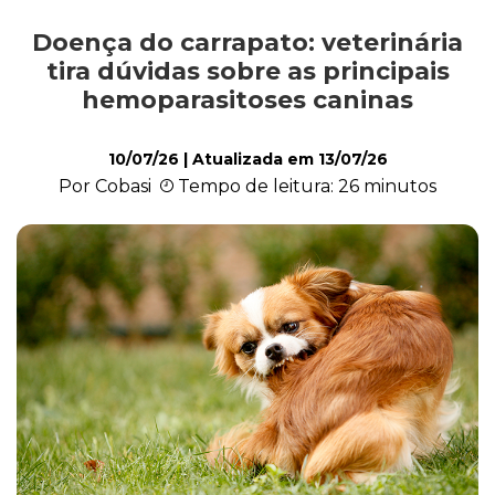
Doença do carrapato: veterinária
Alimentação
tira dúvidas sobre as principais
hemoparasitoses caninas
Curiosidades
10/07/26
| Atualizada em
13/07/26
Por Cobasi
Tempo de leitura: 26 minutos
Filhotes
Higiene
Saúde