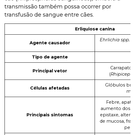
transmissão também possa ocorrer por
transfusão de sangue entre cães.
Erliquiose canina
Ehrlichia spp. (
Agente causador
Tipo de agente
B
Carrapato
Principal vetor
(
Rhipiceph
Glóbulos bra
Células afetadas
mac
Febre, apatia
aumento dos li
Principais sintomas
epistaxe, altera
de mucosa, fra
perd