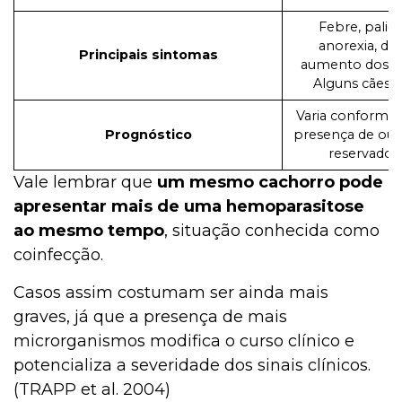
Febre, palid
anorexia, di
Principais sintomas
aumento dos li
Alguns cães s
Varia conforme a
Prognóstico
presença de out
reservado 
Vale lembrar que
um mesmo cachorro pode
apresentar mais de uma hemoparasitose
ao mesmo tempo
, situação conhecida como
coinfecção.
Casos assim costumam ser ainda mais
graves, já que a presença de mais
microrganismos modifica o curso clínico e
potencializa a severidade dos sinais clínicos.
(TRAPP et al. 2004)