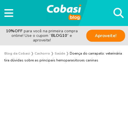
10%OFF
para você na primeira compra
online! Use o cupom “
BLOG10
” e
Aproveite!
aproveite!
Blog da Cobasi
❯
Cachorro
❯
Saúde
❯
Doença do carrapato: veterinária
tira dúvidas sobre as principais hemoparasitoses caninas
Adestramento e Bem-estar
Adoção